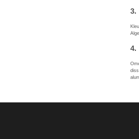
3.
Kleu
Alge
4.
Omda
diss
alum