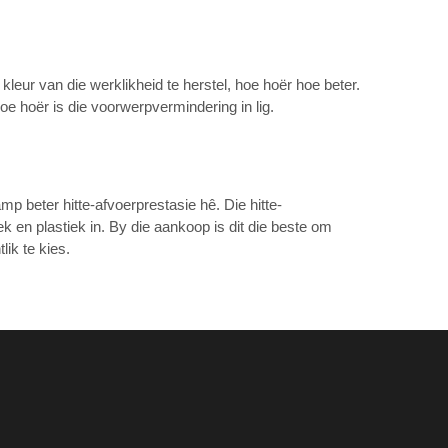
kleur van die werklikheid te herstel, hoe hoër hoe beter.
e hoër is die voorwerpvermindering in lig.
mp beter hitte-afvoerprestasie hê. Die hitte-
k en plastiek in. By die aankoop is dit die beste om
ik te kies.