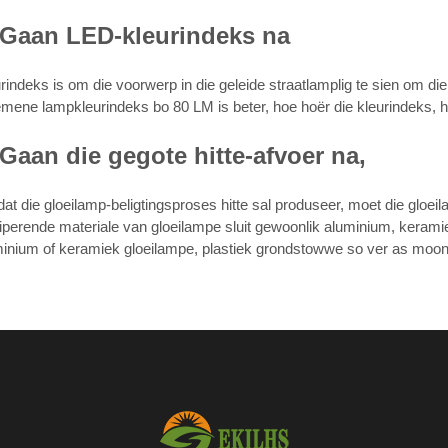
 Gaan LED-kleurindeks na
rindeks is om die voorwerp in die geleide straatlamplig te sien om die 
mene lampkleurindeks bo 80 LM is beter, hoe hoër die kleurindeks, ho
 Gaan die gegote hitte-afvoer na,
t die gloeilamp-beligtingsproses hitte sal produseer, moet die gloeila
iperende materiale van gloeilampe sluit gewoonlik aluminium, keramie
inium of keramiek gloeilampe, plastiek grondstowwe so ver as moontl