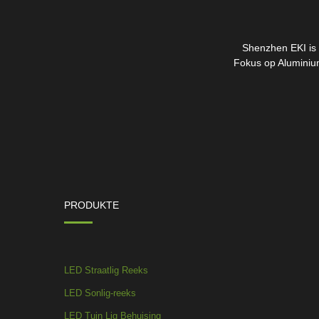
Shenzhen EKI is i
Fokus op Aluminium
PRODUKTE
LED Straatlig Reeks
LED Sonlig-reeks
LED Tuin Lig Behuising