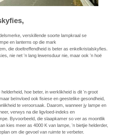
kyfies,
ndelsmerke, verskillende soorte lampkraal se
lampe en lanterns op die mark
, die doeltreffendheid is beter as enkelkristalskyfies.
es, nie net 'n lang lewensduur nie, maar ook 'n hoë
.
lderheid, hoe beter, in werklikheid is dit 'n groot
, maar beïnvloed ook fisiese en geestelike gesondheid,
oonlikheid te veroorsaak. Daarom, wanneer jy lampe en
neer, verwys na die ligvloed-indeks en
mpe. Byvoorbeeld, die slaapkamer so ver as moontlik
an kies meer as 4000 K van lampe, 'n bietjie helderder,
beplan om die gevoel van ruimte te verbeter.