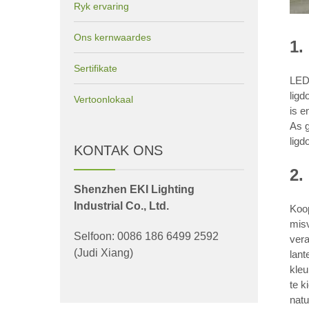
Ryk ervaring
Ons kernwaardes
1.
Sertifikate
LED-
ligd
Vertoonlokaal
is e
As g
ligd
KONTAK ONS
2.
Shenzhen EKI Lighting
Industrial Co., Ltd.
Koop
misv
Selfoon: 0086 186 6499 2592
vera
(Judi Xiang)
lant
kleu
te k
natu