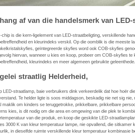
 hang af van die handelsmerk van LED-s
chip is die kern-ligelement van LED-straatbeligting, verskillende ha
oeltreffendheid en kleurindeks verskil. Op die oomblik is die meeste 
nkelkristalskyfies, geïntegreerde skyfies word ook COB-skyfies genoem
evolg hiervan, wanneer u kies en koop, probeer om COB-skyfies te ki
oeltreffendheid, kleurindeks en meer algemeen gebruikte geleenthede
 gelei straatlig Helderheid,
 LED-straatlamp, baie verbruikers dink verkeerdelik dat hoe hoër die he
erstand. Te helder ligte is soos middagson, beskadig nie net sig nie
l maklik om kinders se teruggetrokke, prikkelbare, prikkelbare pers
erns kies, is dit nodig om die area en omgewing van die plek te kombi
rtemperatuur van die produk, en koop die geskikte LED-straatlampla
ies 3000 K van kleur temperatuur lampe, nie opvallend, die sitkamer k
urlik, in dieselfde ruimte verskillende kleur temperatuur kombinasie 