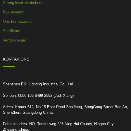
Streng kwaliteitsbeheer
Ryk ervaring
Ons kernwaardes
Sertifikate
Vertoonlokaal
KONTAK ONS
Shenzhen EKI Lighting Industrial Co., Ltd.
Selfoon: 0086 186 6499 2592 (Judi Xiang)
Adres: Kamer 612, No.15 East Road ShaJiang, SongGang Street Bao An,
ShenZhen, Guangdong China.
Fabrieksadres: NO. Tanshuweg 225 Ning Hai County, Ningbo City,
Zhejiang China.