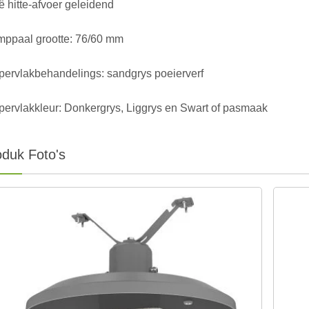
 hitte-afvoer geleidend
mppaal grootte: 76/60 mm
pervlakbehandelings: sandgrys poeierverf
ervlakkleur: Donkergrys, Liggrys en Swart of pasmaak
oduk Foto's