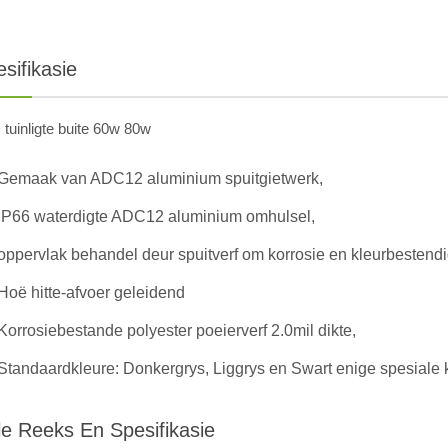
sifikasie
tuinligte buite 60w 80w
Gemaak van ADC12 aluminium spuitgietwerk,
IP66 waterdigte ADC12 aluminium omhulsel,
oppervlak behandel deur spuitverf om korrosie en kleurbestend
Hoë hitte-afvoer geleidend
Korrosiebestande polyester poeierverf 2.0mil dikte,
Standaardkleure: Donkergrys, Liggrys en Swart enige spesiale
le Reeks En Spesifikasie