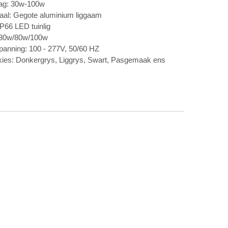
ag: 30w-100w
aal: Gegote aluminium liggaam
IP66 LED tuinlig
 30w/80w/100w
panning: 100 - 277V, 50/60 HZ
kies: Donkergrys, Liggrys, Swart, Pasgemaak ens