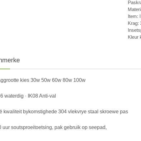
Paskr
Materi
Item: 
Krag:
Insets
Kleur 
nmerke
aggrootte kies 30w 50w 60w 80w 100w
6 waterdig · IK08 Anti-val
 kwaliteit bykomstighede 304 vlekvrye staal skroewe pas
 uur soutsproeitoetsing, pak gebruik op seepad,