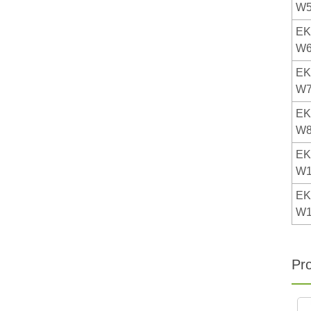
W5
EK
W6
EK
W7
EK
W8
EK
W1
EK
W1
Pr