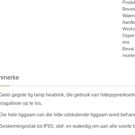
Produ
Bevee
Waterd
Aardb
Werkst
Opperv
ens
Bevat 
monte
nmerke
Gelei gegote lig lamp heatsink, die gebruik van hittepypverkoe
kragafvoer op te los,
Die hele liggaam van die hitte-uitstralende liggaam word behan
Beskermingsvlak tot IP65, stof- en waterdig om aan alle soorte