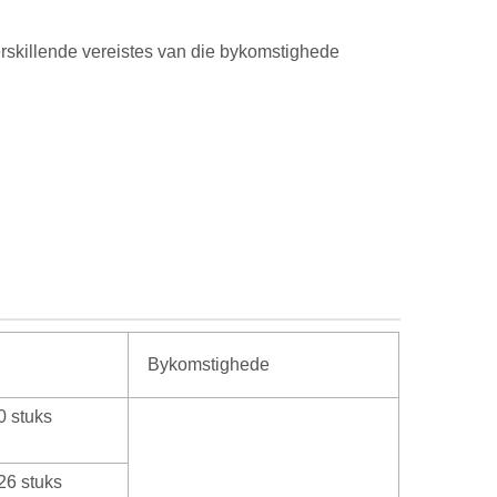
erskillende vereistes van die bykomstighede
Bykomstighede
0 stuks
26 stuks