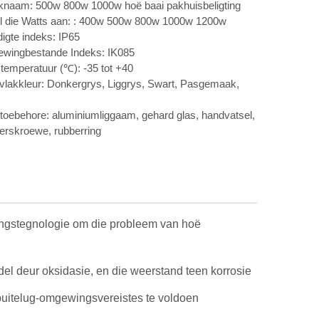
knaam: 500w 800w 1000w hoë baai pakhuisbeligting
l die Watts aan: : 400w 500w 800w 1000w 1200w
igte indeks: IP65
ewingbestande Indeks: IK085
emperatuur (℃): -35 tot +40
lakkleur: Donkergrys, Liggrys, Swart, Pasgemaak,
toebehore: aluminiumliggaam, gehard glas, handvatsel,
erskroewe, rubberring
lingstegnologie om die probleem van hoë
del deur oksidasie, en die weerstand teen korrosie
 buitelug-omgewingsvereistes te voldoen