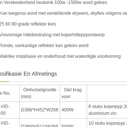
'n Verskeidenheid heatsink 100w -1500w word gekies
Kan toegerus word met verskillende drywers, skyfies volgens v
25 60 90 grade reflektor kies
Vinvormige hittebestraling met koperhittepypontwerp
Ronde, vierkantige reflektor kan gekies word
Maklike installasie en onderhoud met waterdigte voorkoming
sifikasie En Afmetings
Omhulselgrootte
Stel krag
em No.
(mm)
voor
-HD-
8 stuks koperpyp 2
D366*H452*W268
400W
00
aluminium vin
-HD-
10 stuks koperpyp 
D366*H511*W268
500W