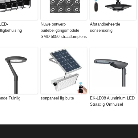
LED-
Nuwe ontwerp
Afstandbeheerde
dligbehuising
buitebeligtingsmodule
sonsensorlig
SMD 5050 straatlamplens
ende Tuinlig
sonpaneel lig buite
EK-LD08 Aluminium LED
Straatlig Omhulsel