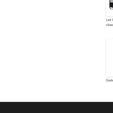
Leë 
vloe
Giet