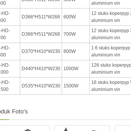
00
aluminium vin
-HD-
12 stuks koperpyp 
D366*H511*W268
600W
00
aluminium vin
-HD-
12 stuks koperpyp 
D366*H511*W268
700W
00
aluminium vin
-HD-
1 6 stuks koperpyp
D370*H410*W230
800W
00
aluminium vin
-HD-
126 stuks koperpyp
D440*H410*W230
1000W
000
aluminium vin
-HD-
16 stuks koperpyp 
D535*H410*W230
1500W
500
aluminium vin
oduk Foto's