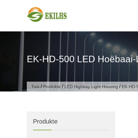
Slaan oor na inhoud
EK-HD-500 LED Hoëbaai-L
/
/
/
Tuis
Produkte
LED Highbay Light Housing
EK-HD-5
Produkte