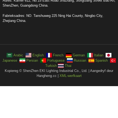
Adres: Kamer 612, No.15 East Road ShaJiang, SongGang Street Bao An,
ShenZhen, Guangdong China.
Fabrieksadres: NO. Tanshuweg 225 Ning Hai County, Ningbo City,
Zhejiang China.
Arabic
English
French
German
Italian
Japanese
Persian
Portuguese
Russian
Spanish
Turkish
Thai
Kopiereg © ShenZhen EKI Lighting Industrial Co., Ltd. | Aangedryf deur
Hangheng.cc |
XML-werfkaart