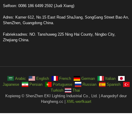
Selfoon: 0086 186 6499 2592 (Judi Xiang)
Adres: Kamer 612, No.15 East Road ShaJiang, SongGang Street Bao An,
ShenZhen, Guangdong China.
Fabrieksadres: NO. Tanshuweg 225 Ning Hai County, Ningbo City,
Zhejiang China.
Arabic
English
French
German
Italian
Japanese
Persian
Portuguese
Russian
Spanish
Turkish
Thai
Kopiereg © ShenZhen EKI Lighting Industrial Co., Ltd. | Aangedryf deur
Hangheng.cc |
XML-werfkaart