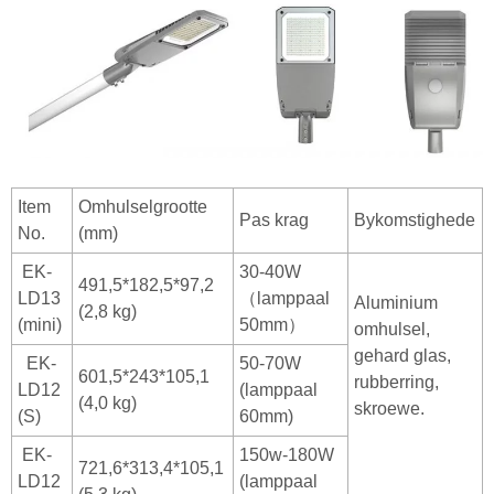
Item
Omhulselgrootte
Pas krag
Bykomstighede
No.
(mm)
EK-
30-40W
491,5*182,5*97,2
LD13
（lamppaal
Aluminium
(2,8 kg)
(mini)
50mm）
omhulsel,
gehard glas,
EK-
50-70W
601,5*243*105,1
rubberring,
LD12
(lamppaal
(4,0 kg)
skroewe.
(S)
60mm)
EK-
150w-180W
721,6*313,4*105,1
LD12
(lamppaal