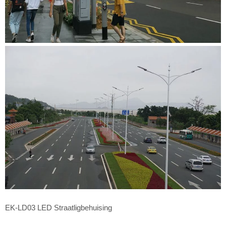
EK-LD03 LED Straatligbehuising