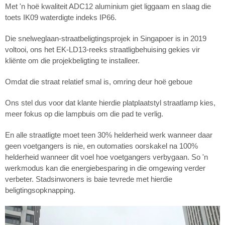
Met 'n hoë kwaliteit ADC12 aluminium giet liggaam en slaag die
toets IK09 waterdigte indeks IP66.
Die snelweglaan-straatbeligtingsprojek in Singapoer is in 2019
voltooi, ons het EK-LD13-reeks straatligbehuising gekies vir
kliënte om die projekbeligting te installeer.
Omdat die straat relatief smal is, omring deur hoë geboue
Ons stel dus voor dat klante hierdie platplaatstyl straatlamp kies,
meer fokus op die lampbuis om die pad te verlig.
En alle straatligte moet teen 30% helderheid werk wanneer daar
geen voetgangers is nie, en outomaties oorskakel na 100%
helderheid wanneer dit voel hoe voetgangers verbygaan. So 'n
werkmodus kan die energiebesparing in die omgewing verder
verbeter. Stadsinwoners is baie tevrede met hierdie
beligtingsopknapping.