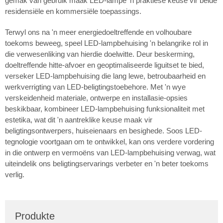
gemak van gebruik maak LED-lampe 'n praktiese keuse vir beide
residensiële en kommersiële toepassings.
Terwyl ons na 'n meer energiedoeltreffende en volhoubare
toekoms beweeg, speel LED-lampbehuising 'n belangrike rol in
die verwesenliking van hierdie doelwitte. Deur beskerming,
doeltreffende hitte-afvoer en geoptimaliseerde liguitset te bied,
verseker LED-lampbehuising die lang lewe, betroubaarheid en
werkverrigting van LED-beligtingstoebehore. Met 'n wye
verskeidenheid materiale, ontwerpe en installasie-opsies
beskikbaar, kombineer LED-lampbehuising funksionaliteit met
estetika, wat dit 'n aantreklike keuse maak vir
beligtingsontwerpers, huiseienaars en besighede. Soos LED-
tegnologie voortgaan om te ontwikkel, kan ons verdere vordering
in die ontwerp en vermoëns van LED-lampbehuising verwag, wat
uiteindelik ons beligtingservarings verbeter en 'n beter toekoms
verlig.
Produkte