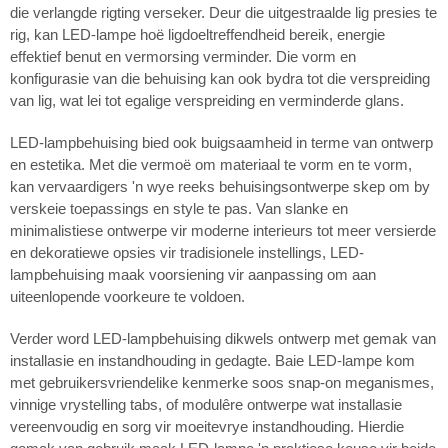
die verlangde rigting verseker. Deur die uitgestraalde lig presies te
rig, kan LED-lampe hoë ligdoeltreffendheid bereik, energie
effektief benut en vermorsing verminder. Die vorm en
konfigurasie van die behuising kan ook bydra tot die verspreiding
van lig, wat lei tot egalige verspreiding en verminderde glans.
LED-lampbehuising bied ook buigsaamheid in terme van ontwerp
en estetika. Met die vermoë om materiaal te vorm en te vorm,
kan vervaardigers 'n wye reeks behuisingsontwerpe skep om by
verskeie toepassings en style te pas. Van slanke en
minimalistiese ontwerpe vir moderne interieurs tot meer versierde
en dekoratiewe opsies vir tradisionele instellings, LED-
lampbehuising maak voorsiening vir aanpassing om aan
uiteenlopende voorkeure te voldoen.
Verder word LED-lampbehuising dikwels ontwerp met gemak van
installasie en instandhouding in gedagte. Baie LED-lampe kom
met gebruikersvriendelike kenmerke soos snap-on meganismes,
vinnige vrystelling tabs, of modulêre ontwerpe wat installasie
vereenvoudig en sorg vir moeitevrye instandhouding. Hierdie