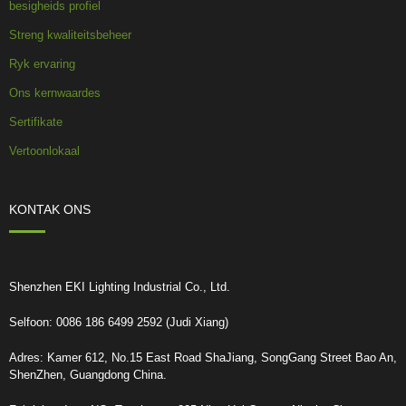
besigheids profiel
Streng kwaliteitsbeheer
Ryk ervaring
Ons kernwaardes
Sertifikate
Vertoonlokaal
KONTAK ONS
Shenzhen EKI Lighting Industrial Co., Ltd.
Selfoon: 0086 186 6499 2592 (Judi Xiang)
Adres: Kamer 612, No.15 East Road ShaJiang, SongGang Street Bao An,
ShenZhen, Guangdong China.