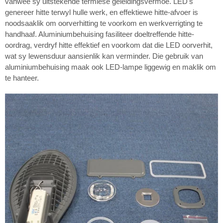
vanweë sy uitstekende termiese geleidingsvermoë. LED's
genereer hitte terwyl hulle werk, en effektiewe hitte-afvoer is
noodsaaklik om oorverhitting te voorkom en werkverrigting te
handhaaf. Aluminiumbehuising fasiliteer doeltreffende hitte-
oordrag, verdryf hitte effektief en voorkom dat die LED oorverhit,
wat sy lewensduur aansienlik kan verminder. Die gebruik van
aluminiumbehuising maak ook LED-lampe liggewig en maklik om
te hanteer.