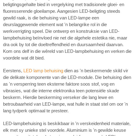
beligtingsgehalte bied in vergelyking met tradisionele gloei- en
fluoresserende gloeilampe. Aangesien LED-beligting steeds
gewild raak, is die behuising van LED-lampe een
deurslaggewende element wat 'n belangrike rol in die
werkverrigting speel. Die ontwerp en konstruksie van LED-
lampbehuising beïnvloed nie net die algehele estetika nie, maar
dra ook by tot die doeltreffendheid en duursaamheid daarvan.
Kom ons delf in die wêreld van LED-lampbehuising en verken die
voordele wat dit bied.
Eerstens,
LED lamp behuising
dien as 'n beskermende skild vir
die delikate komponente van die LED-module. Die behuising dien
as 'n versperring teen eksterne faktore soos stof, vog en
vibrasies, wat die interne elektronika teen potensiële skade
beskerm. Hierdie beskerming verseker die lang lewe en
betroubaarheid van LED-lampe, wat hulle in staat stel om oor 'n
lang tydperk optimaal te presteer.
LED-lampbehuising is beskikbaar in 'n verskeidenheid materiale,
elk met sy unieke stel voordele. Aluminium is 'n gewilde keuse