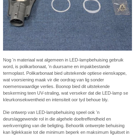
Nog 'n materiaal wat algemeen in LED-lampbehuising gebruik
word, is polikarbonaat, 'n duursame en impakbestande
termoplast. Polikarbonaat bied uitstekende optiese eienskappe,
wat voorsiening maak vir die oordrag van lig sonder
noemenswaardige verlies. Boonop bied dit uitstekende
beskerming teen UV-straling, wat verseker dat die LED-lamp se
kleurkonsekwentheid en intensiteit oor tyd behoue bly.
Die ontwerp van LED-lampbehuising speel ook 'n
deurslaggewende rol in die algehele doeltreffendheid en
werkverrigting van die beligting. Behoorlik ontwerpte behuising
kan liglekkasie tot die minimum beperk en maksimum liguitset in