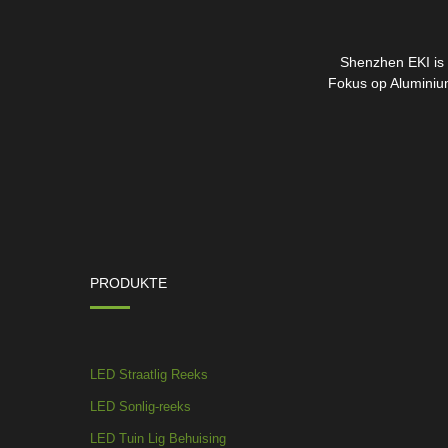
Shenzhen EKI is i
Fokus op Aluminium
PRODUKTE
LED Straatlig Reeks
LED Sonlig-reeks
LED Tuin Lig Behuising