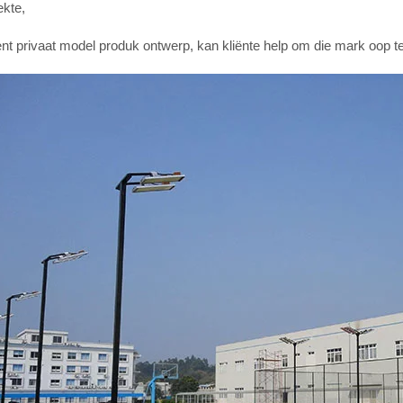
ekte,
nt privaat model produk ontwerp, kan kliënte help om die mark oop 