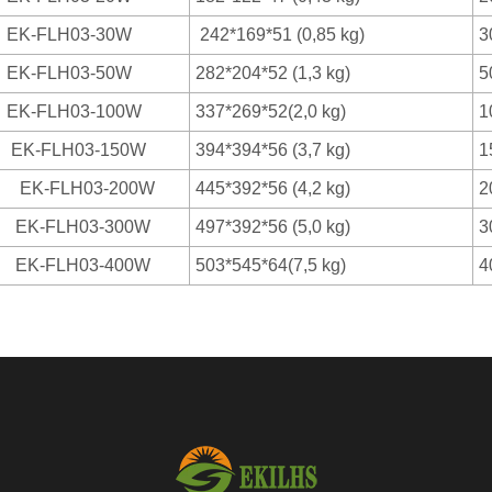
K-FLH03-30W
242*169*51 (0,85 kg)
3
K-FLH03-50W
282*204*52 (1,3 kg)
5
K-FLH03-100W
337*269*52(2,0 kg)
1
K-FLH03-150W
394*394*56 (3,7 kg)
1
K-FLH03-200W
445*392*56 (4,2 kg)
2
K-FLH03-300W
497*392*56 (5,0 kg)
3
K-FLH03-400W
503*545*64(7,5 kg)
4