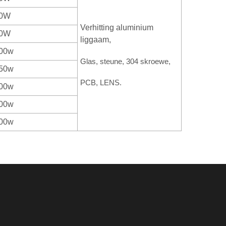
0W
Verhitting aluminium
0W
liggaam,
00w
Glas, steune, 304 skroewe,
50w
PCB, LENS.
00w
00w
00w