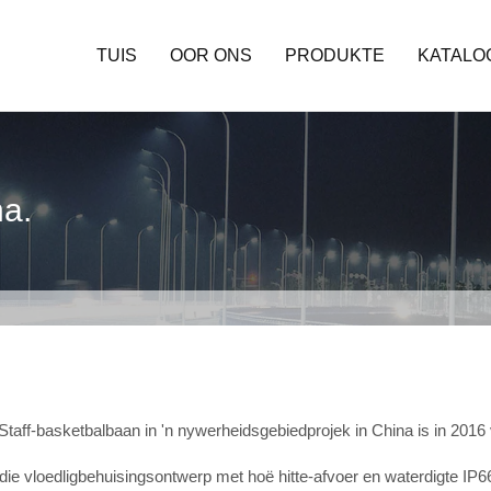
TUIS
OOR ONS
PRODUKTE
KATALO
na.
Staff-basketbalbaan in 'n nywerheidsgebiedprojek in China is in 2016 
die vloedligbehuisingsontwerp met hoë hitte-afvoer en waterdigte IP66