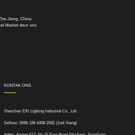
 Zhe-Jiang, China.
bal Market deur ons
KONTAK ONS
Shenzhen EKI Lighting Industrial Co., Ltd.
Selfoon: 0086 186 6499 2592 (Judi Xiang)
Adres: Kamer 612, No.15 East Road ShaJiang, SongGang