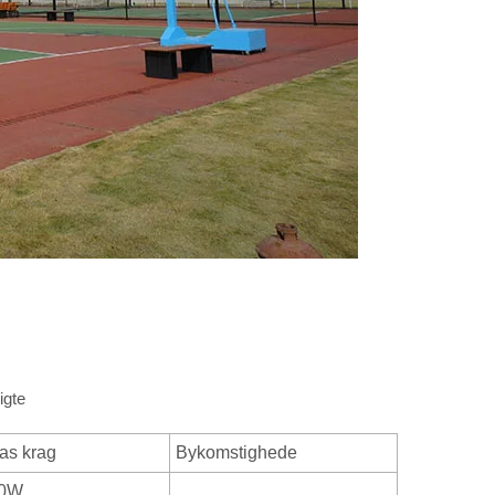
igte
as krag
Bykomstighede
0W