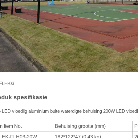
FLH-03
oduk spesifikasie
 LED vloedlig aluminium buite waterdigte behuising 200W LED vloedl
m Item No.
Behuising grootte (mm)
P
K-FLH03-20W
182*122*47 (0,43 kg)
2