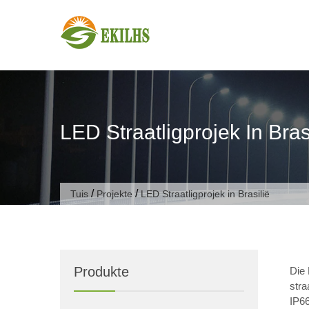
Slaan oor na inhoud
LED Straatligprojek In Bras
/
/
Tuis
Projekte
LED Straatligprojek in Brasilië
Produkte
Die 
stra
IP6