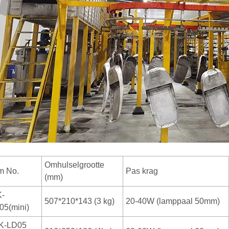
Omhulselgrootte
em No.
Pas krag
(mm)
-
507*210*143 (3 kg)
20-40W (lamppaal 50mm)
05(mini)
-LD05