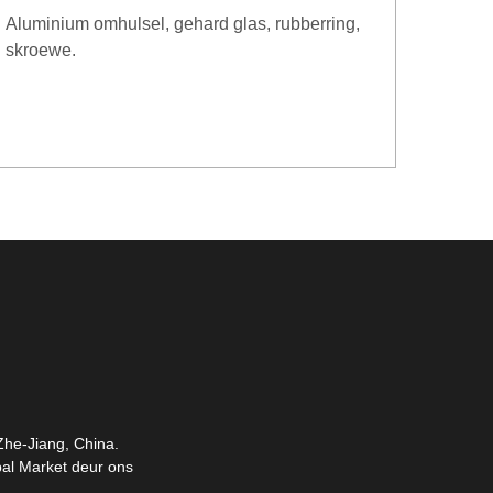
Aluminium omhulsel, gehard glas, rubberring,
skroewe.
 Zhe-Jiang, China.
bal Market deur ons