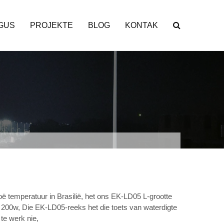
GUS
PROJEKTE
BLOG
KONTAK
 hoë temperatuur in Brasilië, het ons EK-LD05 L-grootte
g 200w, Die EK-LD05-reeks het die toets van waterdigte
te werk nie,