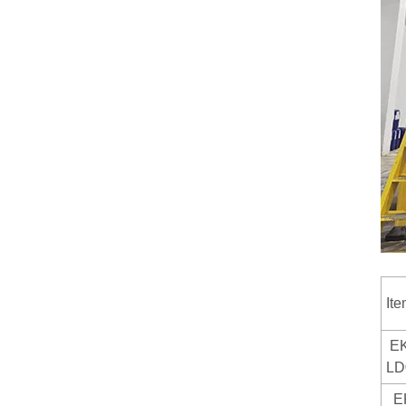
It
EK
LD
EK