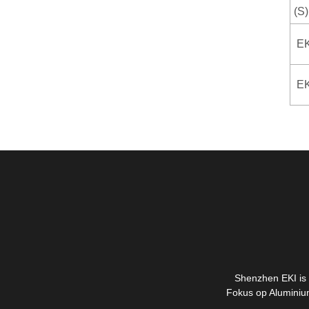
(S)
EK
EK
Shenzhen EKI is i
Fokus op Aluminium