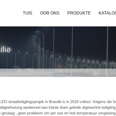
TUIS
OOR ONS
PRODUKTE
KATALO
ilië
LED-straatbeligtingsprojek in Brasilië is in 2018 voltooi. Volgens die
atligbehuising aanbeveel aan klante doen geleide afgewerkte beligtin
6 geslaag , geen probleem om per see en hoë temperatuur omgewing 