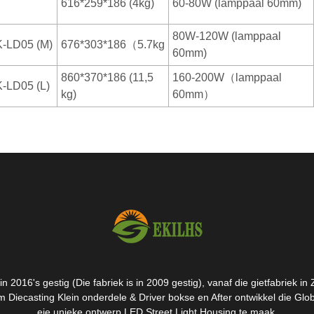
616*259*186 (4kg)
60-80W (lamppaal 60mm)
80W-120W (lamppaal
-LD05 (M)
676*303*186（5.7kg
60mm)
860*370*186 (11,5
160-200W（lamppaal
-LD05 (L)
kg)
60mm）
n 2016's gestig (Die fabriek is in 2009 gestig), vanaf die gietfabriek in
 Diecasting Klein onderdele & Driver bokse en After ontwikkel die Glo
eie unieke ontwerp LED Street Light Housing te maak.