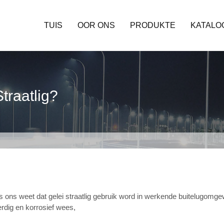
TUIS
OOR ONS
PRODUKTE
KATALO
traatlig?
 ons weet dat gelei straatlig gebruik word in werkende buitelugomgew
rdig en korrosief wees,