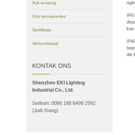
rigt
Ryk ervaring
IP67
Ons kernwaardes
diep
kan
Sertifikate
IP68
Vertoonlokaal
bepa
die 
KONTAK ONS
Shenzhen EKI Lighting
Industrial Co., Ltd.
Selfoon: 0086 186 6499 2592
(Judi Xiang)