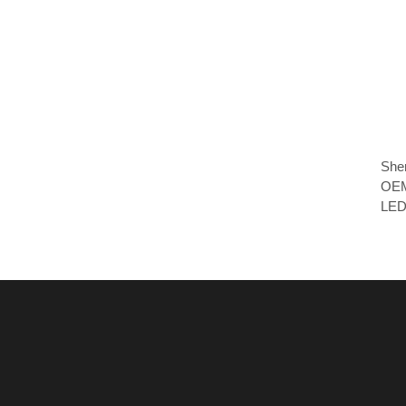
Shen
OEM 
LED 