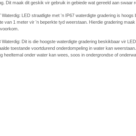
ing. Dit maak dit geskik vir gebruik in gebiede wat gereeld aan swaar 
 Waterdig: LED straatligte met 'n IP67 waterdigte gradering is hoogs 
te van 1 meter vir 'n beperkte tyd weerstaan. Hierdie gradering maak
 voorkom.
 Waterdig: Dit is die hoogste waterdigte gradering beskikbaar vir LED-s
alde toestande voortdurend onderdompeling in water kan weerstaan. H
lig heeltemal onder water kan wees, soos in ondergrondse of onderwa