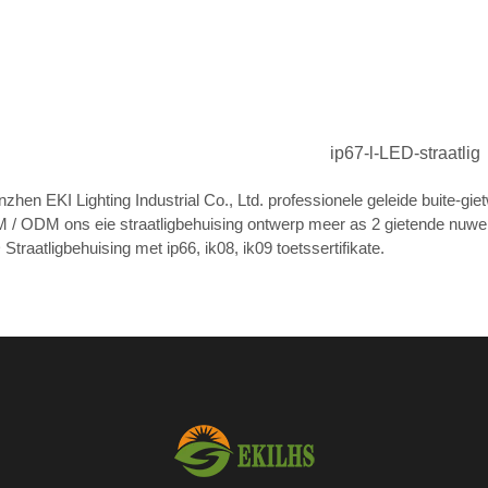
ip67-l-LED-straatlig
zhen EKI Lighting Industrial Co., Ltd. professionele geleide buite-giet
/ ODM ons eie straatligbehuising ontwerp meer as 2 gietende nuwe 
Straatligbehuising met ip66, ik08, ik09 toetssertifikate.