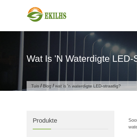
Slaan oor na inhoud
Wat Is 'n Waterdigte LED-S
/
/
Tuis
Blog
wat is 'n waterdigte LED-straatlig?
Produkte
Soos
wate