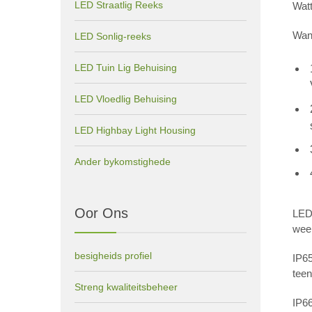
LED Straatlig Reeks
Watt
Wann
LED Sonlig-reeks
LED Tuin Lig Behuising
LED Vloedlig Behuising
LED Highbay Light Housing
Ander bykomstighede
Oor Ons
LED 
weer
besigheids profiel
IP65
teen
Streng kwaliteitsbeheer
IP66