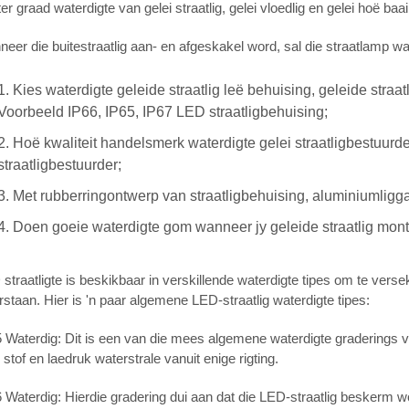
er graad waterdigte van gelei straatlig, gelei vloedlig en gelei hoë baai
eer die buitestraatlig aan- en afgeskakel word, sal die straatlamp w
1. Kies waterdigte geleide straatlig leë behuising, geleide straa
Voorbeeld IP66, IP65, IP67 LED straatligbehuising;
2. Hoë kwaliteit handelsmerk waterdigte gelei straatligbestuurder
straatligbestuurder;
3. Met rubberringontwerp van straatligbehuising, aluminiumlig
4. Doen goeie waterdigte gom wanneer jy geleide straatlig mont
straatligte is beskikbaar in verskillende waterdigte tipes om te verse
staan. Hier is 'n paar algemene LED-straatlig waterdigte tipes:
 Waterdig: Dit is een van die mees algemene waterdigte graderings vi
 stof en laedruk waterstrale vanuit enige rigting.
 Waterdig: Hierdie gradering dui aan dat die LED-straatlig beskerm w