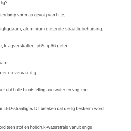
 lig?
aterdamp vorm as gevolg van hitte,
tligliggaam, aluminium gietende straatligbehuising,
, kragverskaffer, ip65, ip66 gelei
gaam,
eer en vervaardig.
ker dat hulle blootstelling aan water en vog kan
r LED-straatligte. Dit beteken dat die lig beskerm word
ord teen stof en hoëdruk-waterstrale vanuit enige