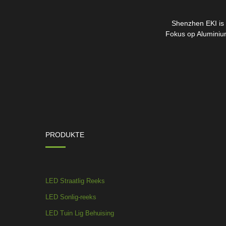
Shenzhen EKI is i
Fokus op Aluminium
PRODUKTE
LED Straatlig Reeks
LED Sonlig-reeks
LED Tuin Lig Behuising