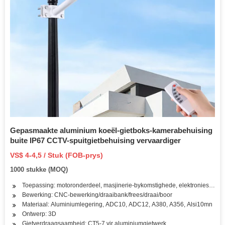
Gepasmaakte aluminium koeël-gietboks-kamerabehuising
buite IP67 CCTV-spuitgietbehuising vervaardiger
VS$ 4-4,5 / Stuk (FOB-prys)
1000 stukke (MOQ)
Toepassing: motoronderdeel, masjinerie-bykomstighede, elektroniese dee
Bewerking: CNC-bewerking/draaibank/frees/draai/boor
Materiaal: Aluminiumlegering, ADC10, ADC12, A380, A356, Alsi10mn
Ontwerp: 3D
Gietverdraagsaamheid: CT5-7 vir aluminiumgietwerk