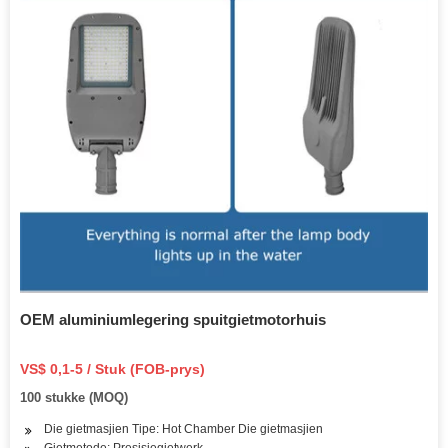
OEM aluminiumlegering spuitgietmotorhuis
VS$ 0,1-5 / Stuk (FOB-prys)
100 stukke (MOQ)
Die gietmasjien Tipe: Hot Chamber Die gietmasjien