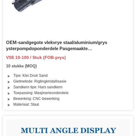
OEM-sandgegote vlekvrye staal/aluminium/grys
ysterpompdoponderdele Pasgemaakte
pompomhulselbehuising deur Lost Wax Investment Die
VS$ 10-100 / Stuk (FOB-prys)
gietwerk met CNC-bewerking
10 stukke (MOQ)
Tipe: Klei Droë Sand
Gietmetode: Rigtingkristallisasie
Sandkern tipe: Hars sandkern
Toepassing: Masjinerieonderdele
Bewerking: CNC-bewerking
Materiaal: Staal