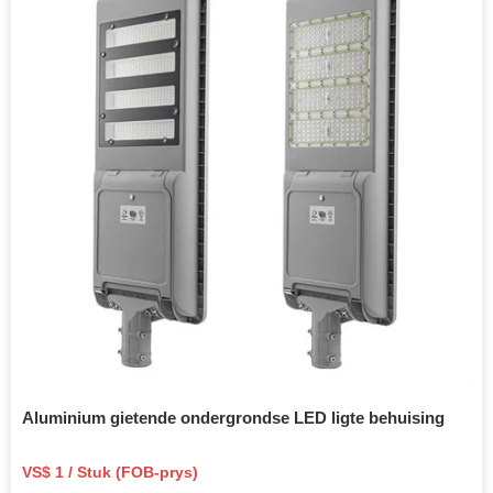
Aluminium gietende ondergrondse LED ligte behuising
VS$ 1 / Stuk (FOB-prys)