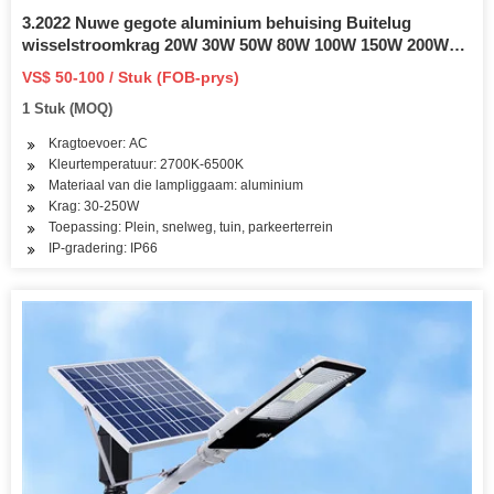
3.2022 Nuwe gegote aluminium behuising Buitelug
wisselstroomkrag 20W 30W 50W 80W 100W 150W 200W
250W met IP66 Waterdigte LED Straatlig
VS$ 50-100 / Stuk (FOB-prys)
1 Stuk (MOQ)
Kragtoevoer: AC
Kleurtemperatuur: 2700K-6500K
Materiaal van die lampliggaam: aluminium
Krag: 30-250W
Toepassing: Plein, snelweg, tuin, parkeerterrein
IP-gradering: IP66