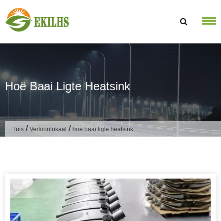
Slaan oor na inhoud
Hoë Baai Ligte Heatsink
/
/
Tuis
Vertoonlokaal
hoë baai ligte heatsink