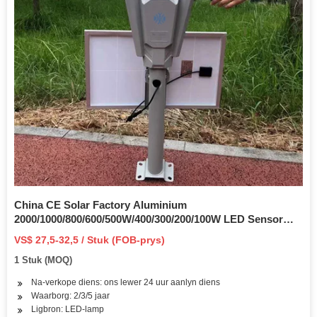
China CE Solar Factory Aluminium
2000/1000/800/600/500W/400/300/200/100W LED Sensor
IP66 Straat Buitelug Alles in Een kamera ABS COB LED
VS$ 27,5-32,5 / Stuk (FOB-prys)
Muur Vloed Tuin Pad Lamp
1 Stuk (MOQ)
Na-verkope diens: ons lewer 24 uur aanlyn diens
Waarborg: 2/3/5 jaar
Ligbron: LED-lamp