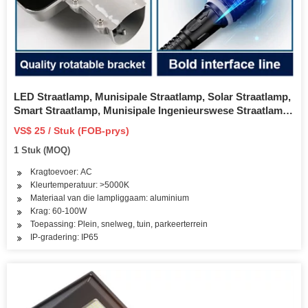
LED Straatlamp, Munisipale Straatlamp, Solar Straatlamp,
Smart Straatlamp, Munisipale Ingenieurswese Straatlamp,
60W/80W90W/100W/120W/150W/180W/200W
VS$ 25 / Stuk (FOB-prys)
1 Stuk (MOQ)
Kragtoevoer: AC
Kleurtemperatuur: >5000K
Materiaal van die lampliggaam: aluminium
Krag: 60-100W
Toepassing: Plein, snelweg, tuin, parkeerterrein
IP-gradering: IP65