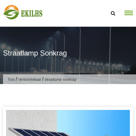
Slaan oor na inhoud
Straatlamp Sonkrag
/
/
Tuis
Vertoonlokaal
straatlamp sonkrag