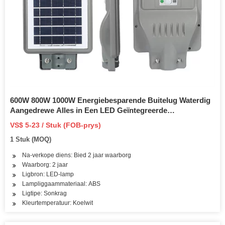
600W 800W 1000W Energiebesparende Buitelug Waterdig
Aangedrewe Alles in Een LED Geïntegreerde
Afstandsbediening ABS Geïntegreerde Kragpaneel
VS$ 5-23 / Stuk (FOB-prys)
Draagbare Straatbeligting Solar
1 Stuk (MOQ)
Na-verkope diens: Bied 2 jaar waarborg
Waarborg: 2 jaar
Ligbron: LED-lamp
Lampliggaammateriaal: ABS
Ligtipe: Sonkrag
Kleurtemperatuur: Koelwit