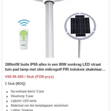
180lm/W buite IP65 alles in een 80W sonkrag LED straat
tuin pad lamp met slim mikrogolf PIR induksie skakelaar
funksie beweging sensor
VS$ 99-280 / Stuk (FOB-prys)
1 Stuk (MOQ)
Na-verkope diens: 5 jaar
Waarborg: 5 jaar
Ligbron: LED-lamp
Materiaal van die lampliggaam: aluminium
Ligtipe: Sonkrag