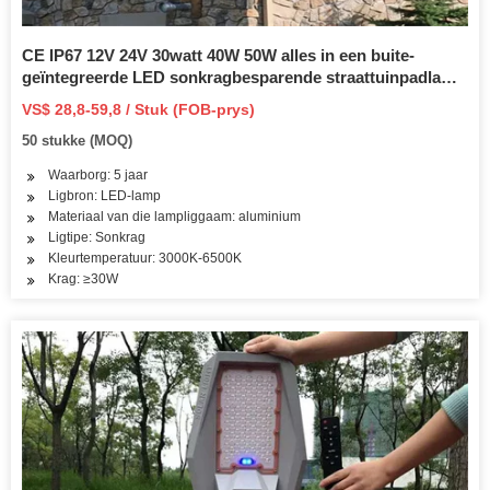
CE IP67 12V 24V 30watt 40W 50W alles in een buite-
geïntegreerde LED sonkragbesparende straattuinpadlamp
met paneel en litiumbattery
VS$ 28,8-59,8 / Stuk (FOB-prys)
50 stukke (MOQ)
Waarborg: 5 jaar
Ligbron: LED-lamp
Materiaal van die lampliggaam: aluminium
Ligtipe: Sonkrag
Kleurtemperatuur: 3000K-6500K
Krag: ≥30W