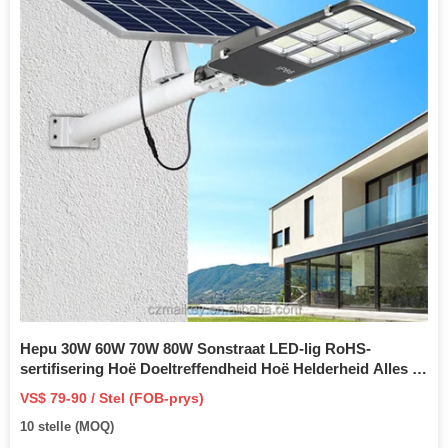
Hepu 30W 60W 70W 80W Sonstraat LED-lig RoHS-
sertifisering Hoë Doeltreffendheid Hoë Helderheid Alles in
Een Sonkrag Geïntegreerde Buitelug Lig/Lamp
VS$ 79-90 / Stel (FOB-prys)
10 stelle (MOQ)