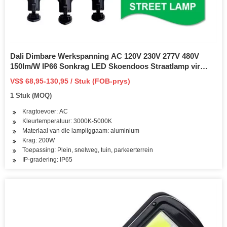
Dali Dimbare Werkspanning AC 120V 230V 277V 480V
150lm/W IP66 Sonkrag LED Skoendoos Straatlamp vir
Buitelug Openbare Parkeerterrein Area Beligting 100W
VS$ 68,95-130,95 / Stuk (FOB-prys)
200W 300W
1 Stuk (MOQ)
Kragtoevoer: AC
Kleurtemperatuur: 3000K-5000K
Materiaal van die lampliggaam: aluminium
Krag: 200W
Toepassing: Plein, snelweg, tuin, parkeerterrein
IP-gradering: IP65