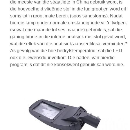
die meeste van die straatligte in China gebruik word, is
die hoeveelheid vlieënde stof in die lug groot en word dit
soms tot 'n groot mate bereik (soos sandstorms). Nadat
hierdie lamp onder normale omstandighede vir 'n tydperk
(sowat drie maande tot ses maande) gebruik is, sal die
gaping binne-in die interne heatsink met stof gevul word,
wat die effek van die heat sink aansienlik sal verminder. *
As gevolg van die hoë bedryfstemperatuur sal die LED
ook die lewensduur verkort. Die nadeel van hierdie
program is dat dit nie konsekwent gebruik kan word nie.