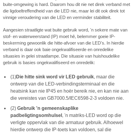
buite-omgewing is hard. Daarom hou dit nie net direk verband met
die ligdoeltreffendheid van die LED nie, maar lei dit ook direk tot
vinnige veroudering van die LED en verminder stabiliteit.
Aangesien straatligte wat buite gebruik word, 'n sekere mate van
stof- en waterweerstand (IP) moet hê, belemmer goeie IP-
beskerming gewoonlik die hitte-afvoer van die LED's. In hierdie
verband is daar ook baie ongekwalifiseerde en onredelike
situasies in gelei straatlampe. Die situasie van huishoudelike
gebruik is basies ongekwalifiseerd en onredelik:
(1)
Die hitte sink word vir LED gebruik
, maar die
ontwerp van die LED-verbindingsterminaal en die
heatsink kan nie IP45 en hoër bereik nie, en kan nie aan
die vereistes van GB7000.5/IEC6598-2-3 voldoen nie.
(2)
Gebruik 'n gemeenskaplike
padbeligtingsomhulsel
, 'n matriks-LED word op die
verligte oppervlak van die armatuur gebruik. Alhoewel
hierdie ontwerp die IP-toets kan voldoen, sal die