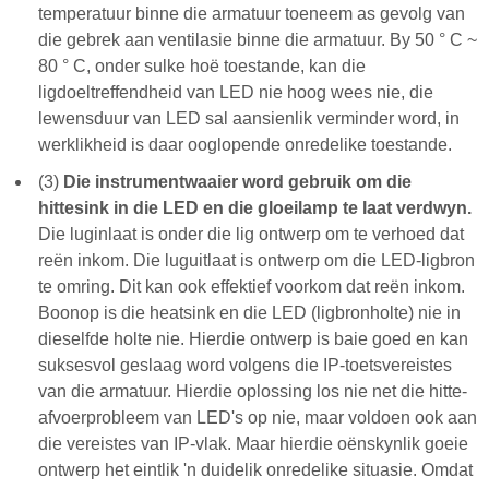
temperatuur binne die armatuur toeneem as gevolg van
die gebrek aan ventilasie binne die armatuur. By 50 ° C ~
80 ° C, onder sulke hoë toestande, kan die
ligdoeltreffendheid van LED nie hoog wees nie, die
lewensduur van LED sal aansienlik verminder word, in
werklikheid is daar ooglopende onredelike toestande.
(3)
Die instrumentwaaier word gebruik om die
hittesink in die LED en die gloeilamp te laat verdwyn.
Die luginlaat is onder die lig ontwerp om te verhoed dat
reën inkom. Die luguitlaat is ontwerp om die LED-ligbron
te omring. Dit kan ook effektief voorkom dat reën inkom.
Boonop is die heatsink en die LED (ligbronholte) nie in
dieselfde holte nie. Hierdie ontwerp is baie goed en kan
suksesvol geslaag word volgens die IP-toetsvereistes
van die armatuur. Hierdie oplossing los nie net die hitte-
afvoerprobleem van LED's op nie, maar voldoen ook aan
die vereistes van IP-vlak. Maar hierdie oënskynlik goeie
ontwerp het eintlik 'n duidelik onredelike situasie. Omdat