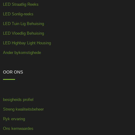
LED Straatlig Reeks
LED Sonlig-reeks
LED Tuin Lig Behuising
LED Vloedlig Behuising
LED Highbay Light Housing
Ander bykomstighede
OOR ONS
besigheids profiel
Streng kwaliteitsbeheer
Ryk ervaring
Ons kernwaardes