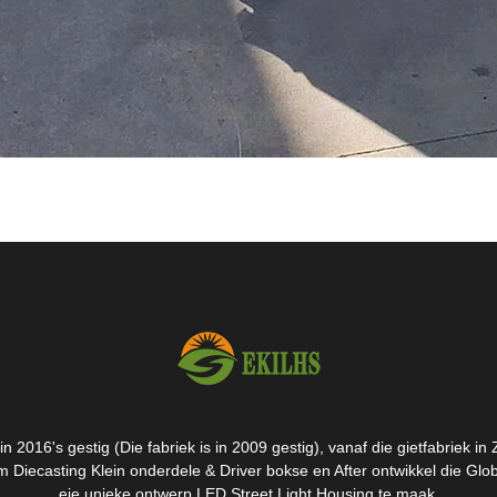
n 2016's gestig (Die fabriek is in 2009 gestig), vanaf die gietfabriek in
 Diecasting Klein onderdele & Driver bokse en After ontwikkel die Glo
eie unieke ontwerp LED Street Light Housing te maak.