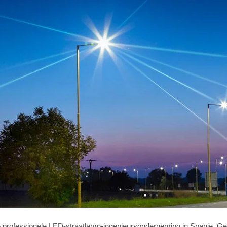
 professionele LED-straatlamp-ingenieursonderneming in Spanje, Gesp