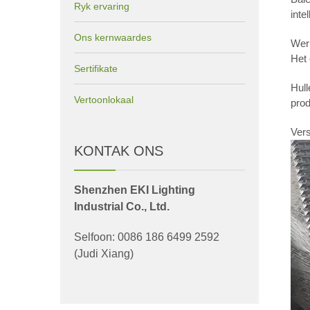
Ryk ervaring
inte
Ons kernwaardes
Wer
Het 
Sertifikate
Hull
Vertoonlokaal
pro
Vers
KONTAK ONS
Shenzhen EKI Lighting
Industrial Co., Ltd.
Selfoon: 0086 186 6499 2592
(Judi Xiang)