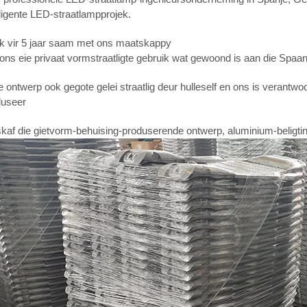
lligente LED-straatlampprojek.
k vir 5 jaar saam met ons maatskappy
ons eie privaat vormstraatligte gebruik wat gewoond is aan die Spaan
e ontwerp ook gegote gelei straatlig deur hulleself en ons is verantw
duseer
kaf die gietvorm-behuising-produserende ontwerp, aluminium-beligt