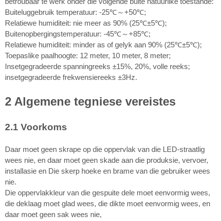
betroubaar te werk onder die volgende buite natuurlike toestande:
Buiteluggebruik temperatuur: -25℃～+50℃;
Relatiewe humiditeit: nie meer as 90% (25℃±5℃);
Buitenopbergingstemperatuur: -45℃～+85℃;
Relatiewe humiditeit: minder as of gelyk aan 90% (25℃±5℃);
Toepaslike paalhoogte: 12 meter, 10 meter, 8 meter;
Insetgegradeerde spanningreeks ±15%, 20%, volle reeks;
insetgegradeerde frekwensiereeks ±3Hz.
2 Algemene tegniese vereistes
2.1 Voorkoms
Daar moet geen skrape op die oppervlak van die LED-straatlig
wees nie, en daar moet geen skade aan die produksie, vervoer,
installasie en Die skerp hoeke en brame van die gebruiker wees
nie.
Die oppervlakkleur van die gespuite dele moet eenvormig wees,
die deklaag moet glad wees, die dikte moet eenvormig wees, en
daar moet geen sak wees nie,