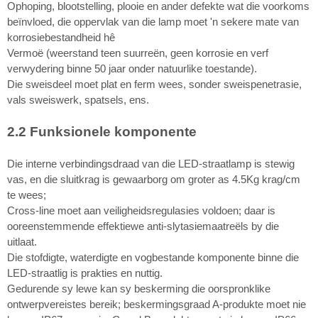
Ophoping, blootstelling, plooie en ander defekte wat die voorkoms
beïnvloed, die oppervlak van die lamp moet 'n sekere mate van
korrosiebestandheid hê
Vermoë (weerstand teen suurreën, geen korrosie en verf
verwydering binne 50 jaar onder natuurlike toestande).
Die sweisdeel moet plat en ferm wees, sonder sweispenetrasie,
vals sweiswerk, spatsels, ens.
2.2 Funksionele komponente
Die interne verbindingsdraad van die LED-straatlamp is stewig
vas, en die sluitkrag is gewaarborg om groter as 4.5Kg krag/cm
te wees;
Cross-line moet aan veiligheidsregulasies voldoen; daar is
ooreenstemmende effektiewe anti-slytasiemaatreëls by die
uitlaat.
Die stofdigte, waterdigte en vogbestande komponente binne die
LED-straatlig is prakties en nuttig.
Gedurende sy lewe kan sy beskerming die oorspronklike
ontwerpvereistes bereik; beskermingsgraad A-produkte moet nie