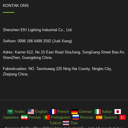
KONTAK ONS
Shenzhen EKI Lighting Industrial Co., Ltd.
Selfoon: 0086 186 6499 2592 (Judi Xiang)
Adres: Kamer 612, No.15 East Road ShaJiang, SongGang Street Bao An,
ShenZhen, Guangdong China.
Fabrieksadres: NO. Tanshuweg 225 Ning Hai County, Ningbo City,
Zhejiang China.
Arabic
English
French
German
Italian
Japanese
Persian
Portuguese
Russian
Spanish
Turkish
Thai