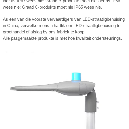
laer as IP67 wees nie; Graad B-produkte moet nie laer as IP66
wees nie; Graad C-produkte moet nie IP65 wees nie.
As een van die voorste vervaardigers van LED-straatligbehuising
in China, verwelkom ons u hartlik om LED-straatligbehuising te
groothandel of afslag by ons fabriek te koop.
Alle pasgemaakte produkte is met hoë kwaliteit ondersteunings.