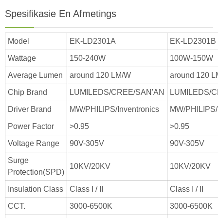
Spesifikasie En Afmetings
Model
EK-LD2301A
EK-LD2301B
Wattage
150-240W
100W-150W
Average Lumen
around 120 LM/W
around 120 
Chip Brand
LUMILEDS/CREE/SAN'AN
LUMILEDS/C
Driver Brand
MW/PHILIPS/Inventronics
MW/PHILIPS/I
Power Factor
>0.95
>0.95
Voltage Range
90V-305V
90V-305V
Surge
10KV/20KV
10KV/20KV
Protection(SPD)
Insulation Class
Class I / II
Class I / II
CCT.
3000-6500K
3000-6500K