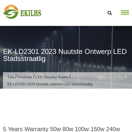
Slaan oor na inhoud
EK-LD2301 2023 Nuutste Ontwerp LED
Stadsstraatlig
/
/
/
Tuis
Produkte
LED Straatlig Reeks
EK-LD2301 2023 Nuutste ontwerp LED stadsstraatlig
5 Years Warranty 50w 80w 100w 150w 240w