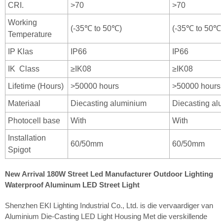
CRI.
>70
>70
Working
(-35℃ to 50℃)
(-35℃ to 50℃
Temperature
IP Klas
IP66
IP66
IK Class
≥IK08
≥IK08
Lifetime (Hours)
>50000 hours
>50000 hours
Materiaal
Diecasting aluminium
Diecasting a
Photocell base
With
With
Installation
60/50mm
60/50mm
Spigot
New Arrival 180W Street Led Manufacturer Outdoor Lighting
Waterproof Aluminum LED Street Light
Shenzhen EKI Lighting Industrial Co., Ltd. is die vervaardiger van
Aluminium Die-Casting LED Light Housing Met die verskillende