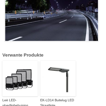
Verwante Produkte
Leë LED-
EK-LD14 Buitelug LED
vloedligbehuising
Straatligte