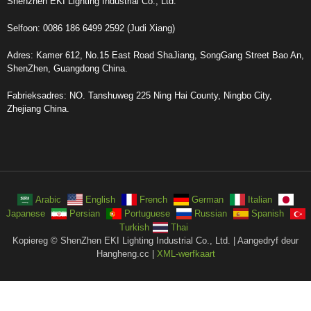
Shenzhen EKI Lighting Industrial Co., Ltd.
Selfoon: 0086 186 6499 2592 (Judi Xiang)
Adres: Kamer 612, No.15 East Road ShaJiang, SongGang Street Bao An,
ShenZhen, Guangdong China.
Fabrieksadres: NO. Tanshuweg 225 Ning Hai County, Ningbo City,
Zhejiang China.
Arabic
English
French
German
Italian
Japanese
Persian
Portuguese
Russian
Spanish
Turkish
Thai
Kopiereg © ShenZhen EKI Lighting Industrial Co., Ltd. | Aangedryf deur
Hangheng.cc |
XML-werfkaart