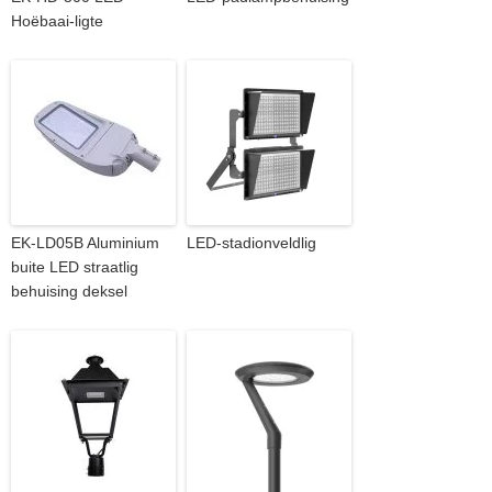
Hoëbaai-ligte
EK-LD05B Aluminium
LED-stadionveldlig
buite LED straatlig
behuising deksel