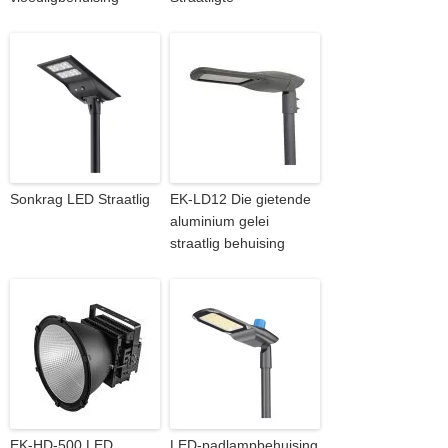
Sonkrag LED Straatlig
EK-LD12 Die gietende
aluminium gelei
straatlig behuising
EK-HD-500 LED
LED-padlampbehuising