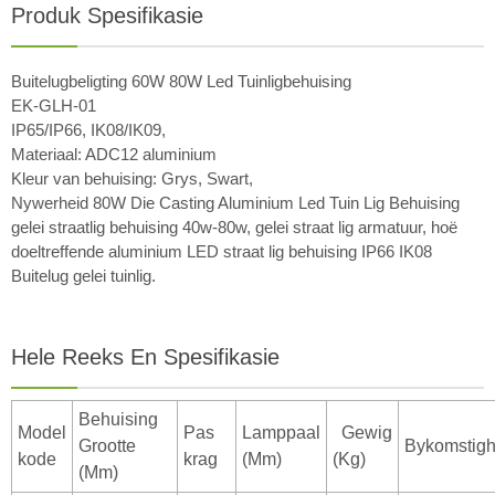
Produk Spesifikasie
Buitelugbeligting 60W 80W Led Tuinligbehuising
EK-GLH-01
IP65/IP66, IK08/IK09,
Materiaal: ADC12 aluminium
Kleur van behuising: Grys, Swart,
Nywerheid 80W Die Casting Aluminium Led Tuin Lig Behuising
gelei straatlig behuising 40w-80w, gelei straat lig armatuur, hoë
doeltreffende aluminium LED straat lig behuising IP66 IK08
Buitelug gelei tuinlig.
Hele Reeks En Spesifikasie
Behuising
Model
Pas
Lamppaal
Gewig
Grootte
Bykomstig
kode
krag
(Mm)
(Kg)
(Mm)