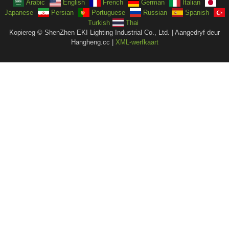
Arabic
English
French
German
Italian
Japanese
Persian
Portuguese
Russian
Spanish
Turkish
Thai
Kopiereg © ShenZhen EKI Lighting Industrial Co., Ltd. | Aangedryf deur
Hangheng.cc |
XML-werfkaart