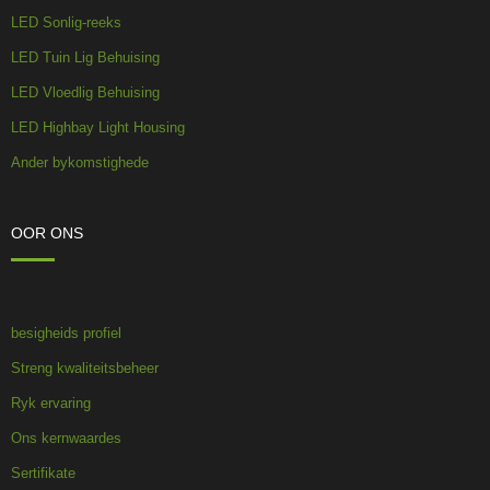
LED Sonlig-reeks
LED Tuin Lig Behuising
LED Vloedlig Behuising
LED Highbay Light Housing
Ander bykomstighede
OOR ONS
besigheids profiel
Streng kwaliteitsbeheer
Ryk ervaring
Ons kernwaardes
Sertifikate