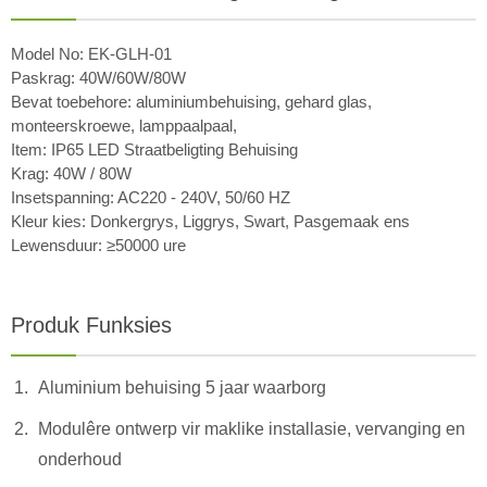
Model No: EK-GLH-01
Paskrag: 40W/60W/80W
Bevat toebehore: aluminiumbehuising, gehard glas,
monteerskroewe, lamppaalpaal,
Item: IP65 LED Straatbeligting Behuising
Krag: 40W / 80W
Insetspanning: AC220 - 240V, 50/60 HZ
Kleur kies: Donkergrys, Liggrys, Swart, Pasgemaak ens
Lewensduur: ≥50000 ure
Produk Funksies
Aluminium behuising 5 jaar waarborg
Modulêre ontwerp vir maklike installasie, vervanging en
onderhoud