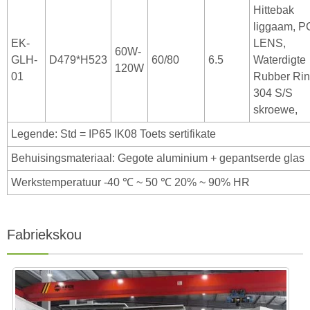
Hittebak
liggaam, P
EK-
LENS,
60W-
GLH-
D479*H523
60/80
6.5
Waterdigte
120W
01
Rubber Rin
304 S/S
skroewe,
Legende: Std = IP65 IK08 Toets sertifikate
Behuisingsmateriaal: Gegote aluminium + gepantserde glas
Werkstemperatuur -40 ℃ ~ 50 ℃ 20% ~ 90% HR
Fabriekskou