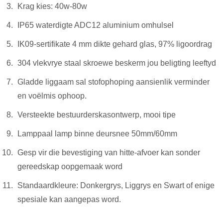
Krag kies: 40w-80w
IP65 waterdigte ADC12 aluminium omhulsel
IK09-sertifikate 4 mm dikte gehard glas, 97% ligoordrag
304 vlekvrye staal skroewe beskerm jou beligting leeftyd
Gladde liggaam sal stofophoping aansienlik verminder
en voëlmis ophoop.
Versteekte bestuurderskasontwerp, mooi tipe
Lamppaal lamp binne deursnee 50mm/60mm
Gesp vir die bevestiging van hitte-afvoer kan sonder
gereedskap oopgemaak word
Standaardkleure: Donkergrys, Liggrys en Swart of enige
spesiale kan aangepas word.