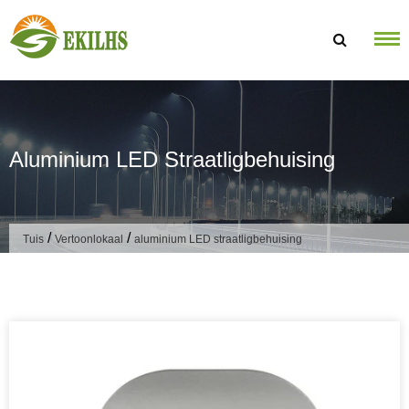
Slaan oor na inhoud
Aluminium LED Straatligbehuising
/
/
Tuis
Vertoonlokaal
aluminium LED straatligbehuising