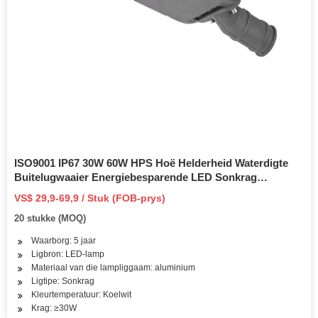
ISO9001 IP67 30W 60W HPS Hoë Helderheid Waterdigte
Buitelugwaaier Energiebesparende LED Sonkrag
Windturbine Straat Hibriede Lig Behuising Aluminium
VS$ 29,9-69,9 / Stuk (FOB-prys)
gietwerk met paal
20 stukke (MOQ)
Waarborg: 5 jaar
Ligbron: LED-lamp
Materiaal van die lampliggaam: aluminium
Ligtipe: Sonkrag
Kleurtemperatuur: Koelwit
Krag: ≥30W