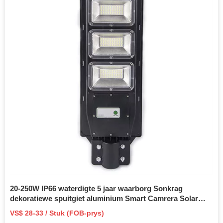
20-250W IP66 waterdigte 5 jaar waarborg Sonkrag
dekoratiewe spuitgiet aluminium Smart Camrera Solar
Flood Light LED Straatlig Behuising vir Park Vervaardiger
VS$ 28-33 / Stuk (FOB-prys)