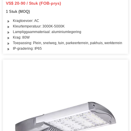
LED-lig IP65 AC 100-277V CE RoHS Buitegebied LED
VS$ 20-90 / Stuk (FOB-prys)
Straatlig
1 Stuk (MOQ)
Kragtoevoer: AC
Kleurtemperatuur: 3000K-5000K
Lampliggaammateriaal: aluminiumlegering
Krag: 80W
Toepassing: Plein, snelweg, tuin, parkeerterrein, pakhuis, werkterrein
IP-gradering: IP65