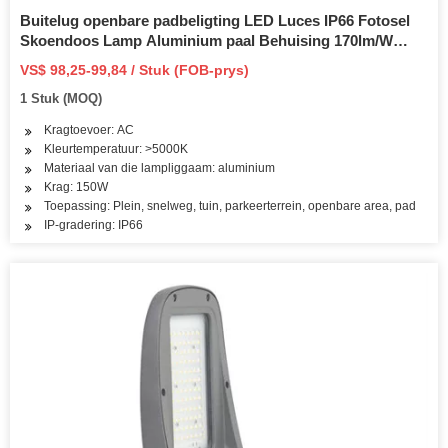
Buitelug openbare padbeligting LED Luces IP66 Fotosel
Skoendoos Lamp Aluminium paal Behuising 170lm/W
Geïntegreerde 50W 100W 150W 200W LED Straatlig
VS$ 98,25-99,84 / Stuk (FOB-prys)
1 Stuk (MOQ)
Kragtoevoer: AC
Kleurtemperatuur: >5000K
Materiaal van die lampliggaam: aluminium
Krag: 150W
Toepassing: Plein, snelweg, tuin, parkeerterrein, openbare area, pad
IP-gradering: IP66