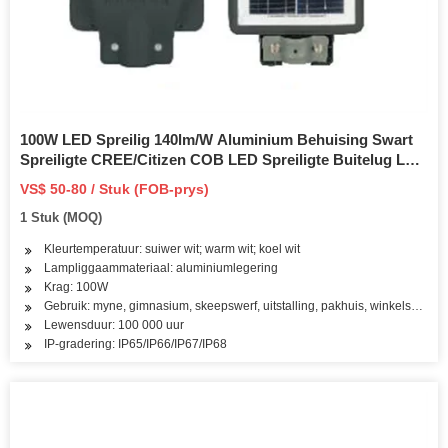
100W LED Spreilig 140lm/W Aluminium Behuising Swart
Spreiligte CREE/Citizen COB LED Spreiligte Buitelug LED
Bewegingsensor Vloedlig IP66, 4000K, 80CRI,
VS$ 50-80 / Stuk (FOB-prys)
1 Stuk (MOQ)
Kleurtemperatuur: suiwer wit; warm wit; koel wit
Lampliggaammateriaal: aluminiumlegering
Krag: 100W
Gebruik: myne, gimnasium, skeepswerf, uitstalling, pakhuis, winkelsentrum,
Lewensduur: 100 000 uur
IP-gradering: IP65/IP66/IP67/IP68