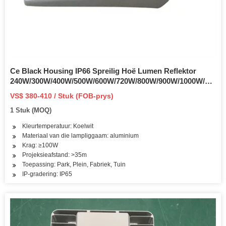
Ce Black Housing IP66 Spreilig Hoë Lumen Reflektor
240W/300W/400W/500W/600W/720W/800W/900W/1000W/1200
SMD LED-vloedlig vir Buitestadion Tennisbaan L
VS$ 380-410 / Stuk (FOB-prys)
1 Stuk (MOQ)
Kleurtemperatuur: Koelwit
Materiaal van die lampliggaam: aluminium
Krag: ≥100W
Projeksieafstand: >35m
Toepassing: Park, Plein, Fabriek, Tuin
IP-gradering: IP65