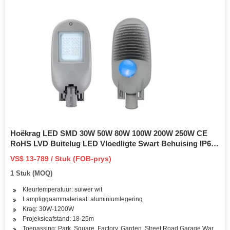
Hoëkrag LED SMD 30W 50W 80W 100W 200W 250W CE
RoHS LVD Buitelug LED Vloedligte Swart Behuising IP66
Buitelugbeligting Sekuriteit LED Vloedlig Ik08
VS$ 13-789 / Stuk (FOB-prys)
1 Stuk (MOQ)
Kleurtemperatuur: suiwer wit
Lampliggaammateriaal: aluminiumlegering
Krag: 30W-1200W
Projeksieafstand: 18-25m
Toepassing: Park, Square, Factory, Garden, Street Road Garage Warehou