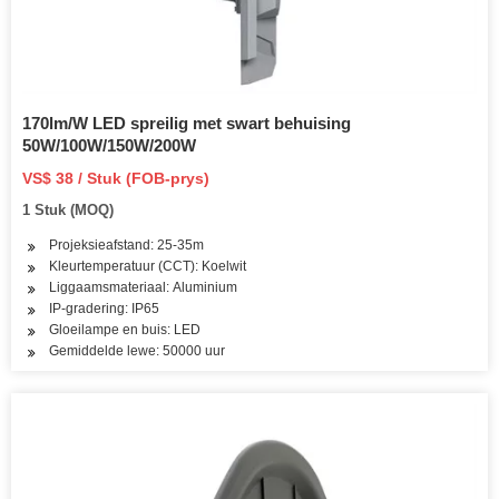
170lm/W LED spreilig met swart behuising
50W/100W/150W/200W
VS$ 38 / Stuk (FOB-prys)
1 Stuk (MOQ)
Projeksieafstand: 25-35m
Kleurtemperatuur (CCT): Koelwit
Liggaamsmateriaal: Aluminium
IP-gradering: IP65
Gloeilampe en buis: LED
Gemiddelde lewe: 50000 uur