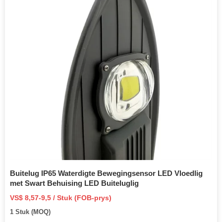
Buitelug IP65 Waterdigte Bewegingsensor LED Vloedlig
met Swart Behuising LED Buiteluglig
VS$ 8,57-9,5 / Stuk (FOB-prys)
1 Stuk (MOQ)