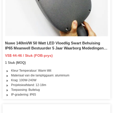
Nuwe 140lm\/W 50 Watt LED Vloedlig Swart Behuising
IP65 Meanwell Bestuurder 5 Jaar Waarborg Mededingende
prys Buitereflektor Beligting
VS$ 44-46 / Stuk (FOB-prys)
1 Stuk (MOQ)
Kleur Temperatuur: Warm Wit
Materiaal van die lampliggaam: aluminium
Krag: 100W-240W
Projeksieafstand: 12-18m
Toepassing: Buitelug
IP-gradering: IP65