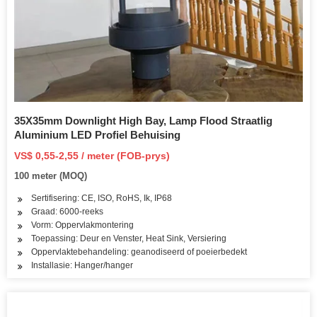
35X35mm Downlight High Bay, Lamp Flood Straatlig
Aluminium LED Profiel Behuising
VS$ 0,55-2,55 / meter (FOB-prys)
100 meter (MOQ)
Sertifisering: CE, ISO, RoHS, Ik, IP68
Graad: 6000-reeks
Vorm: Oppervlakmontering
Toepassing: Deur en Venster, Heat Sink, Versiering
Oppervlaktebehandeling: geanodiseerd of poeierbedekt
Installasie: Hanger/hanger