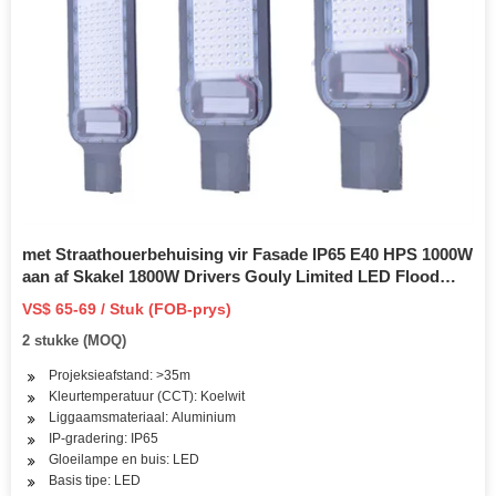
met Straathouerbehuising vir Fasade IP65 E40 HPS 1000W
aan af Skakel 1800W Drivers Gouly Limited LED Flood
Light
VS$ 65-69 / Stuk (FOB-prys)
2 stukke (MOQ)
Projeksieafstand: >35m
Kleurtemperatuur (CCT): Koelwit
Liggaamsmateriaal: Aluminium
IP-gradering: IP65
Gloeilampe en buis: LED
Basis tipe: LED