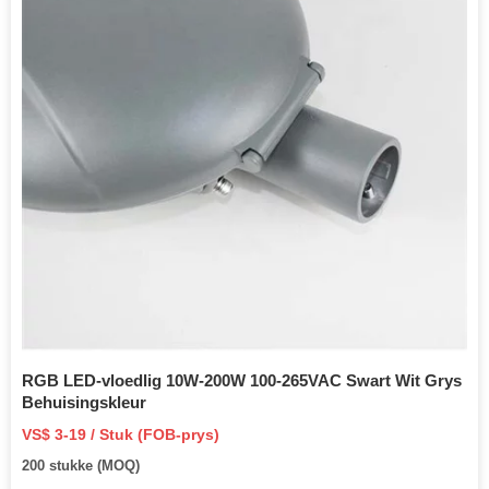
RGB LED-vloedlig 10W-200W 100-265VAC Swart Wit Grys
Behuisingskleur
VS$ 3-19 / Stuk (FOB-prys)
200 stukke (MOQ)