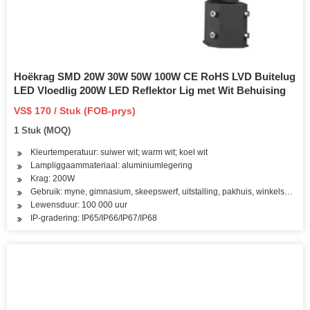
Hoëkrag SMD 20W 30W 50W 100W CE RoHS LVD Buitelug
LED Vloedlig 200W LED Reflektor Lig met Wit Behuising
VS$ 170 / Stuk (FOB-prys)
1 Stuk (MOQ)
Kleurtemperatuur: suiwer wit; warm wit; koel wit
Lampliggaammateriaal: aluminiumlegering
Krag: 200W
Gebruik: myne, gimnasium, skeepswerf, uitstalling, pakhuis, winkelsentrum, 
Lewensduur: 100 000 uur
IP-gradering: IP65/IP66/IP67/IP68