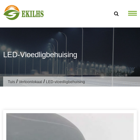
Slaan oor na inhoud
LED-Vloedligbehuising
/
/
Tuis
Vertoonlokaal
LED-vloedligbehuising