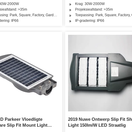
00W
 30W-2000W
Krag: 30W-2000W
sieafstand: >35m
Projeksieafstand: >35m
balbaan, Vlugbalarea
sing: Park, Square, Factory, Garden, Street Road Garage Warehouse
Toepassing: Park, Square, Factory
dering: IP66
IP-gradering: IP66
D Parkeer Vloedligte
2019 Nuwe Ontwerp Slip Fit S
are Slip Fit Mount Light
Light 150lm/W LED Straatlig
Dawn Fotosel Buitelug