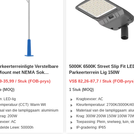
keerterreinligte Verstelbare
5000K 6500K Street Slip Fit LE
t Mount met NEMA Sok
Parkeerterrein Lig 150W
Buitelug Kommersiële Area
9-35,99 / Stuk (FOB-prys)
VS$ 82,26-87,7 / Stuk (FOB-prys
g 20000lm 6500K IP65 LED
ke (MOQ)
1 Stuk (MOQ)
 vir paaie
n: LED-lig
Kragtoevoer: AC
emperatuur (CCT): Warm Wit
Kleurtemperatuur: 2700K/3000K/4
aal van die lampliggaam: aluminium
Materiaal van die lampliggaam: al
rag: 200W
Krag: 300W 200W 150W 100W 70
rkterrein
evoer: AC
Toepassing: Plein, snelweg, tuin, st
delde Lewe: 50000h
IP-gradering: IP65