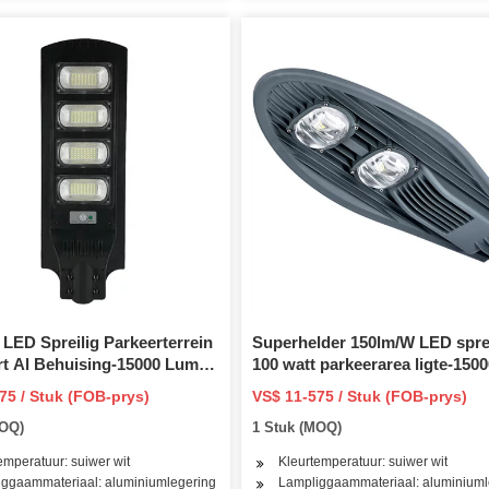
 LED Spreilig Parkeerterrein
Superhelder 150lm/W LED sprei
rt Al Behuising-15000 Lumen
100 watt parkeerarea ligte-1500
iwer Wit Lig Slip Fit Beugel
lumen – 4000K 80CRI-slip Fit b
75 / Stuk (FOB-prys)
VS$ 11-575 / Stuk (FOB-prys)
erde Fotosel LED Spreiligte
gemonteerde bewegingsensor 
MOQ)
1 Stuk (MOQ)
vloedlig
emperatuur: suiwer wit
Kleurtemperatuur: suiwer wit
ggaammateriaal: aluminiumlegering
Lampliggaammateriaal: aluminiuml