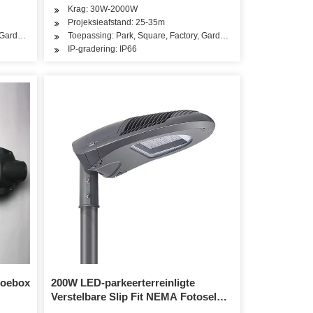
Krag: 30W-2000W
Projeksieafstand: 25-35m
, Garden, Street Road Garage Warehouse
Toepassing: Park, Square, Factory, Garden, Street Road Garag
IP-gradering: IP66
hoebox
200W LED-parkeerterreinligte
Verstelbare Slip Fit NEMA Fotosel
Buitelug Kommersiële Area Beligting