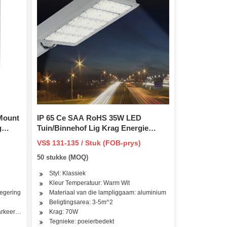
 Mount
IP 65 Ce SAA RoHS 35W LED
g
Tuin/Binnehof Lig Krag Energie
Grond Beligting Lamp met Waterdig
VS$ 131-135 / Stuk (FOB-prys)
50 stukke (MOQ)
Styl: Klassiek
Kleur Temperatuur: Warm Wit
egering
Materiaal van die lampliggaam: aluminium
Beligtingsarea: 3-5m^2
rkeerterrein, pad, straat
Krag: 70W
Tegnieke: poeierbedekt