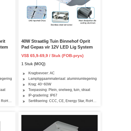
rit
40W Straatlig Tuin Binnehof Oprit
stem
Pad Gepas vir 12V LED Lig System
VS$ 65,9-69,9 / Stuk (FOB-prys)
1 Stuk (MOQ)
Kragtoevoer: AC
egering
Lampliggaammateriaal: aluminiumlegering
Krag: 40~60W
raat
Toepassing: Plein, snelweg, tuin, straat
IP-gradering: IP67
r, RoHS, Dlc, TUV
Sertifisering: CCC, CE, Energy Star, RoHS, Dlc, TUV