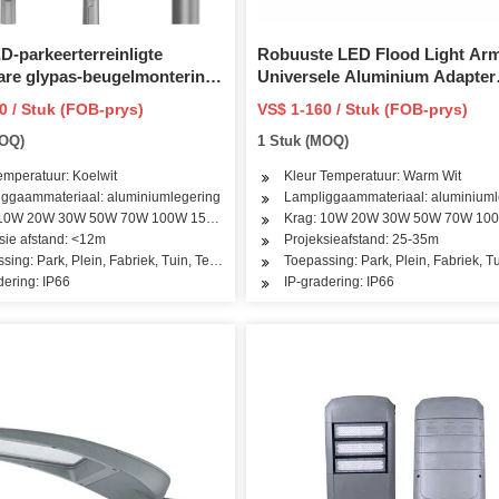
-parkeerterreinligte
Robuuste LED Flood Light Arm
are glypas-beugelmontering
Universele Aluminium Adapter
er tot dagbreek fotosel
Adapter Buite 250W LED Sport
0 / Stuk (FOB-prys)
VS$ 1-160 / Stuk (FOB-prys)
mmersiële areabeligting Pi66
Gebruikersvriendelik Meganie
MOQ)
1 Stuk (MOQ)
 5000K 30000lm Ik08
Ontwerp Hoë Krag Die-Casting
emperatuur: Koelwit
Kleur Temperatuur: Warm Wit
ggaammateriaal: aluminiumlegering
Lampliggaammateriaal: aluminiuml
 10W 20W 30W 50W 70W 100W 150W 200W 250W 300W
Krag: 10W 20W 30W 50W 70W 10
sie afstand: <12m
Projeksieafstand: 25-35m
sing: Park, Plein, Fabriek, Tuin, Tennisbaan, Basketbalbaan, Vlugbalarea
Toepassing: Park, Plein, Fabriek, 
dering: IP66
IP-gradering: IP66