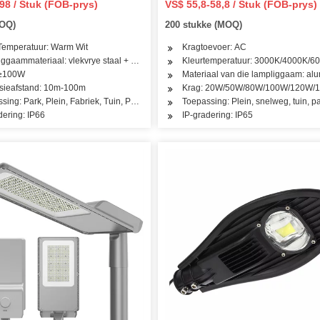
98 / Stuk (FOB-prys)
VS$ 55,8-58,8 / Stuk (FOB-prys)
ële Area Spreilig Waterdig
MOQ)
200 stukke (MOQ)
5000lm (80CRI)
Temperatuur: Warm Wit
Kragtoevoer: AC
ggaammateriaal: vlekvrye staal + aluminium
Kleurtemperatuur: 3000K/4000K/6
 ≥100W
Materiaal van die lampliggaam: al
sieafstand: 10m-100m
Krag: 20W/50W/80W/100W/120W/
arage Warehouse
sing: Park, Plein, Fabriek, Tuin, Pakhuis, Werkterrein
Toepassing: Plein, snelweg, tuin, par
dering: IP66
IP-gradering: IP65