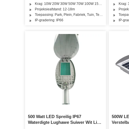
Krag: 10W 20W 30W 50W 70W 100W 150W 200W 250W 3
Krag:
Projeksieafstand: 12-18m
Projek
Toepassing: Park, Plein, Fabriek, Tuin, Tennisbaan, Basket
Toepas
IP-gradering: IP66
IP-gra
500 Watt LED Spreilig IP67
500W LE
Waterdigte Lughawe Suiwer Wit Lig-
Verstelb
75000 Lumen-5000K Kolligte – Slip
Dusk to 