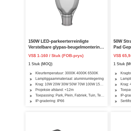
150W LED-parkeerterreinligte
50W Stra
Verstelbare glypas-beugelmontering
Pad Gep
met skemer tot dagbreek fotosel
VS$ 1-160 / Stuk (FOB-prys)
VS$ 65,9
buite kommersiële area beligting
1 Stuk (MOQ)
1 Stuk (
IP66 Waterdig 5000K 22000lm 7 jaar
Kleurtemperatuur: 3000K 4000K 6500K
Kragto
Lampliggaammateriaal: aluminiumlegering
Lampli
Krag: 10W 20W 30W 50W 70W 100W 150W 200W 250W 3
Krag:
Projeksie afstand: <12m
Toepas
Toepassing: Park, Plein, Fabriek, Tuin, Tennisbaan, Basket
IP-gra
IP-gradering: IP66
Sertif