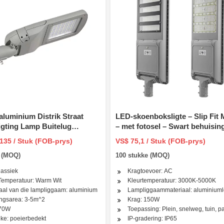
 aluminium Distrik Straat
LED-skoenboksligte – Slip Fit
igting Lamp Buitelug
– met fotosel – Swart behuisin
ng LED Powered Courtyard
150W LED Straatligte
135 / Stuk (FOB-prys)
VS$ 75,1 / Stuk (FOB-prys)
e (MOQ)
100 stukke (MOQ)
lassiek
Kragtoevoer: AC
Temperatuur: Warm Wit
Kleurtemperatuur: 3000K-5000K
aal van die lampliggaam: aluminium
Lampliggaammateriaal: aluminiuml
voet
ingsarea: 3-5m^2
Krag: 150W
 70W
Toepassing: Plein, snelweg, tuin, pa
ke: poeierbedekt
IP-gradering: IP65