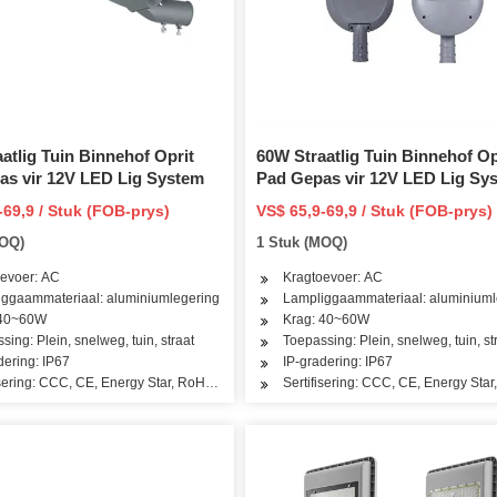
atlig Tuin Binnehof Oprit
60W Straatlig Tuin Binnehof Op
as vir 12V LED Lig System
Pad Gepas vir 12V LED Lig Sy
-69,9 / Stuk (FOB-prys)
VS$ 65,9-69,9 / Stuk (FOB-prys)
MOQ)
1 Stuk (MOQ)
evoer: AC
Kragtoevoer: AC
ggaammateriaal: aluminiumlegering
Lampliggaammateriaal: aluminiuml
00W
 40~60W
Krag: 40~60W
sing: Plein, snelweg, tuin, straat
Toepassing: Plein, snelweg, tuin, st
balbaan, Vlugbalarea
dering: IP67
IP-gradering: IP67
isering: CCC, CE, Energy Star, RoHS, Dlc, TUV
Sertifisering: CCC, CE, Energy Sta