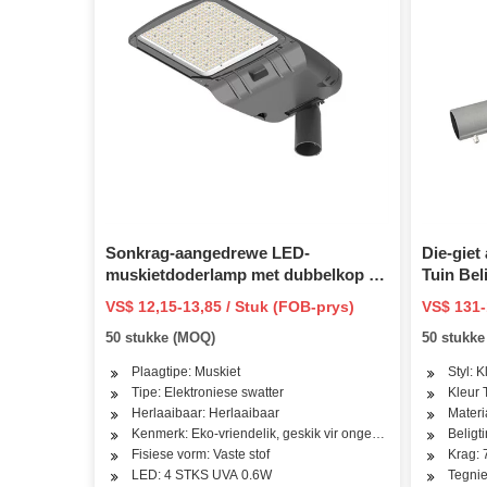
Sonkrag-aangedrewe LED-
Die-giet
muskietdoderlamp met dubbelkop –
Tuin Bel
buite tuin grasperk
Beligti
VS$ 12,15-13,85 / Stuk (FOB-prys)
VS$ 131-
muskietafstotende pad lig muskiet
Light
50 stukke (MOQ)
50 stukk
lokvalle
Plaagtipe: Muskiet
Styl: K
Tipe: Elektroniese swatter
Kleur 
Herlaaibaar: Herlaaibaar
Materi
Kenmerk: Eko-vriendelik, geskik vir ongeveer 220 vierkante 
Beligt
Fisiese vorm: Vaste stof
Krag:
LED: 4 STKS UVA 0.6W
Tegnie