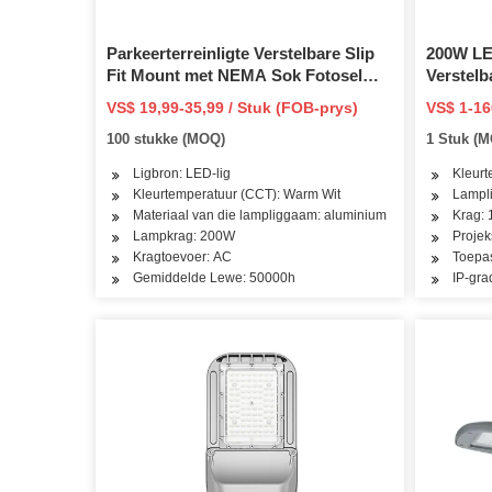
Parkeerterreinligte Verstelbare Slip
200W LED
Fit Mount met NEMA Sok Fotosel
Verstelb
Buitelug Kommersiële Area Beligting
met skem
VS$ 19,99-35,99 / Stuk (FOB-prys)
VS$ 1-16
20000lm 6500K IP65 LED Straatlig vir
buite ko
100 stukke (MOQ)
1 Stuk (
paaie
Waterdig
Ligbron: LED-lig
Kleurt
Kleurtemperatuur (CCT): Warm Wit
Lampli
Materiaal van die lampliggaam: aluminium
Krag:
Lampkrag: 200W
Projek
Kragtoevoer: AC
Toepas
Gemiddelde Lewe: 50000h
IP-gra