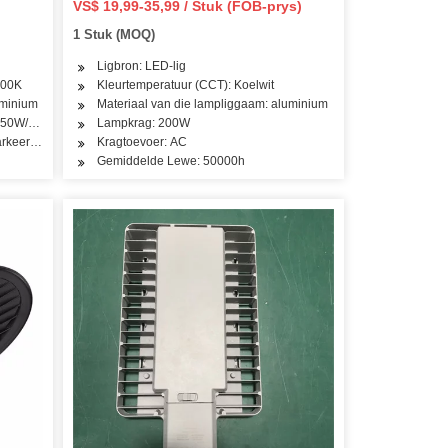
VS$ 19,99-35,99 / Stuk (FOB-prys)
26000lm 5000K IP66 Straatlig met
1 Stuk (MOQ)
Daglig Sensor Zhaga
Ligbron: LED-lig
000K
Kleurtemperatuur (CCT): Koelwit
uminium
Materiaal van die lampliggaam: aluminium
150W/200W/220W
Lampkrag: 200W
keerterrein, straatlig
Kragtoevoer: AC
Gemiddelde Lewe: 50000h