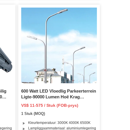
lig
600 Watt LED Vloedlig Parkeerterrein
0
Ligte-90000 Lumen Hoë Krag
racket
Beligting-4000K Waterdig IP66- Glip
VS$ 11-575 / Stuk (FOB-prys)
buite
Fit Mount-Motion Sensor Opsionele
1 Stuk (MOQ)
Floodlight
Kleurtemperatuur: 3000K 4000K 6500K
egering
Lampliggaammateriaal: aluminiumlegering