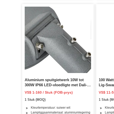
Aluminium spuitgietwerk 10W tot
100 Watt
300W IP66 LED-vloedligte met Dali-
Lig-Swa
bewegingsensor Dimbare 0-10V
5000K Su
VS$ 1-160 / Stuk (FOB-prys)
VS$ 11-5
Muur- en Oppervlakgemonteerde en
Gemonte
1 Stuk (MOQ)
1 Stuk (
paalgemonteerde LED Buitelugpas
Kleurtemperatuur: suiwer wit
Kleurt
Lampliggaammateriaal: aluminiumlegering
Lampli