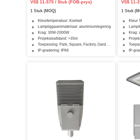
VS$ 11-575 / Stuk (FOB-prys)
VS$ 11-2
Fit Bracket Mount-Photocell
Kommersi
1 Stuk (MOQ)
1 Stuk (
Opsionele Harde Nat Vloed Lig
5000K 7
Kleurtemperatuur: Koelwit
Kleur 
Lampliggaammateriaal: aluminiumlegering
Lampli
Krag: 30W-2000W
Krag:
Projeksieafstand: >35m
Projek
Toepassing: Park, Square, Factory, Garden, Street Road G
Toepas
IP-gradering: IP66
IP-gra