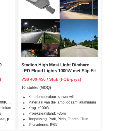
D
Stadion High Mast Light Dimbare
LED Flood Lights 1000W met Slip Fit
)
VS$ 400-450 / Stuk (FOB-prys)
10 stukke (MOQ)
Kleurtemperatuur: suiwer wit
000K/5000K/6500K
Materiaal van die lampliggaam: aluminium
uminium
Krag: >100W
W
Projeksieafstand: >35m
raat, parkeerterrein, pad, park
Toepassing: Park, Plein, Fabriek, Tuin
IP-gradering: IP65