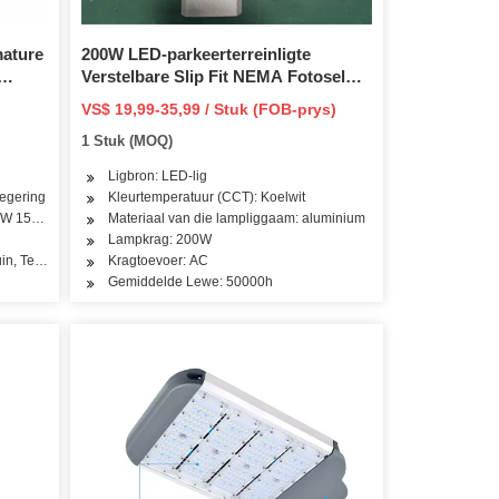
ature
200W LED-parkeerterreinligte
Verstelbare Slip Fit NEMA Fotosel
 Ligte
Buitelug Kommersiële Area Beligting
VS$ 19,99-35,99 / Stuk (FOB-prys)
se
26000lm 5000K IP65 Straatlig met
1 Stuk (MOQ)
 Pas
Daglig Sensor Zhaga
Ligbron: LED-lig
egering
Kleurtemperatuur (CCT): Koelwit
0W 150W 200W 250W 300W
Materiaal van die lampliggaam: aluminium
Lampkrag: 200W
Tuin, Tennisbaan, Basketbalbaan, Vlugbalarea
Kragtoevoer: AC
Gemiddelde Lewe: 50000h