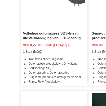
Volledige outomatiese SBS-lyn vir
Semi-ou
die vervaardiging van LED-vloedlig
produksi
VS$ 0,2-100 / Stuk (FOB-prys)
VS$ 9800
1 Stuk (MOQ)
1 Stuk (
Transmissietipe: Buigsaam
Transm
Outomatiese produksielyn: Omvattend
Outoma
Sertifisering: ISO, CE
Sertif
Outomatisering: Outomatisering
Outoma
Buigsame produksie: intelligente vervaardiging
Buigsa
Ritme: Flow Produksielyn
Ritme: