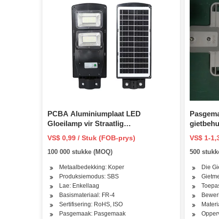
PCBA Aluminiumplaat LED
Pasgema
Gloeilamp vir Straatlig
gietbehui
Kantoorbeligting 5W 7W LED PCBA
VS$ 0,99 / Stuk (FOB-prys)
VS$ 1-1,
100 000 stukke (MOQ)
500 stuk
Metaalbedekking: Koper
Die Gi
Produksiemodus: SBS
Gietme
Lae: Enkellaag
Toepas
Basismateriaal: FR-4
Bewer
Sertifisering: RoHS, ISO
Materi
Pasgemaak: Pasgemaak
Opperv