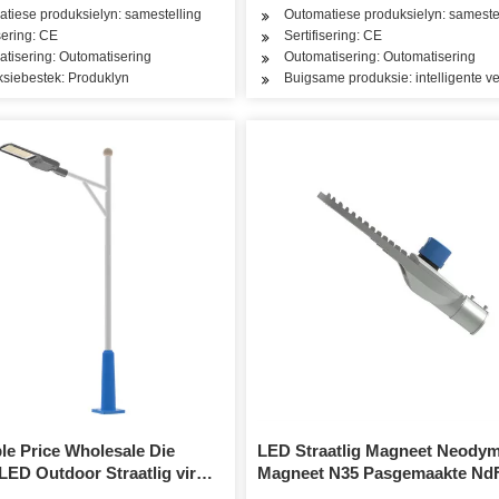
tiese produksielyn: samestelling
Outomatiese produksielyn: sameste
isering: CE
Sertifisering: CE
tisering: Outomatisering
Outomatisering: Outomatisering
siebestek: Produklyn
Buigsame produksie: intelligente v
e Price Wholesale Die
LED Straatlig Magneet Neody
LED Outdoor Straatlig vir
Magneet N35 Pasgemaakte Nd
e Armatuur
Magneet Vervaardiger