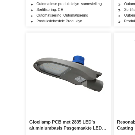
Outomatiese produksielyn: samestelling
Outoma
Sertifisering: CE
Sertif
Outomatisering: Outomatisering
Outoma
Produksiebestek: Produklyn
Produk
Gloeilamp PCB met 2835 LED's
Resonabl
aluminiumbasis Pasgemaakte LED
Casting 
PCB-bord vir straatlig
Openbar