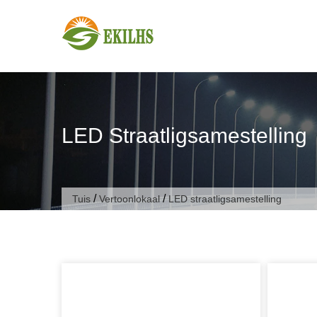
Slaan oor na inhoud
LED Straatligsamestelling
/
/
Tuis
Vertoonlokaal
LED straatligsamestelling