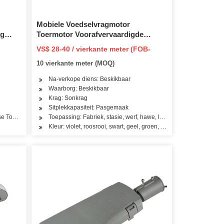
Mobiele Voedselvragmotor
ig
Toermotor Voorafvervaardigde
Huismotors Ontspanningshuis
VS$ 28-40 / vierkante meter (FOB-
prys)
10 vierkante meter (MOQ)
Na-verkope diens: Beskikbaar
Waarborg: Beskikbaar
Krag: Sonkrag
Sitplekkapasiteit: Pasgemaak
se Toerusting
Toepassing: Fabriek, stasie, werf, hawe, lughawe, winkelsentrum, h
Kleur: violet, roosrooi, swart, geel, groen, blou, rooi, wit