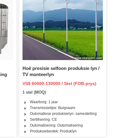
Hoë presisie selfoon produksie lyn /
ling
TV monteerlyn
VS$ 60000-130000 / Stel (FOB-prys)
1 stel (MOQ)
Waarborg: 1 jaar
Transmissietipe: Buigsaam
Outomatiese produksielyn: samestelling
Sertifisering: CE
Outomatisering: Outomatisering
Produksiebestek: Produklyn