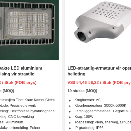
akte LED aluminium
LED-straatlig-armatuur vir ope
sing vir straatlig
beligting
3 / Stuk (FOB-prys)
VS$ 54,46-56,22 / Stuk (FOB-pry
ke (MOQ)
10 stukke (MOQ)
etmasjien Tipe: Koue Kamer Gietmasjien
Kragtoevoer: AC
tode: Presisiegietwerk
Kleurtemperatuur: 3000K-5000K
sing: Elektroniese bykomstighede
Lampliggaammateriaal: Gegote al
king: CNC-bewerking
Krag: 100W
aal: Aluminium
Toepassing: Plein, snelweg, tuin, p
lakvoorbereiding: Poleer
IP-gradering: IP66