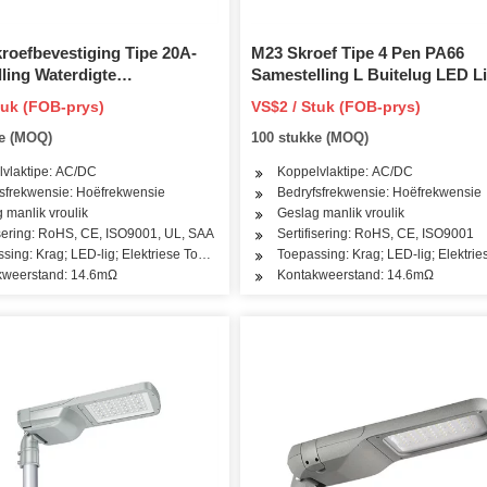
roefbevestiging Tipe 20A-
M23 Skroef Tipe 4 Pen PA66
ling Waterdigte
Samestelling L Buitelug LED L
lverbinding vir tuinbeligting
Waterdigte Elektriese Kabel
tuk (FOB-prys)
VS$2 / Stuk (FOB-prys)
Connector
ke (MOQ)
100 stukke (MOQ)
vlaktipe: AC/DC
Koppelvlaktipe: AC/DC
sfrekwensie: Hoëfrekwensie
Bedryfsfrekwensie: Hoëfrekwensie
 manlik vroulik
Geslag manlik vroulik
isering: RoHS, CE, ISO9001, UL, SAA
Sertifisering: RoHS, CE, ISO9001
sing: Krag; LED-lig; Elektriese Toerusting
Toepassing: Krag; LED-lig; Elektrie
kweerstand: 14.6mΩ
Kontakweerstand: 14.6mΩ