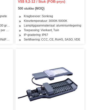
VS$ 9,2-12 / Stuk (FOB-prys)
Light
500 stukke (MOQ)
gnete
Kragtoevoer: Sonkrag
Kleurtemperatuur: 3000K-5000K
30 grade Celsius
Lampliggaammateriaal: aluminiumlegering
f per Express
Toepassing: Vierkant, Tuin
ne
IP-gradering: IP67
or/NdFeB Magneet
Sertifisering: CCC, CE, RoHS, SASO, VDE