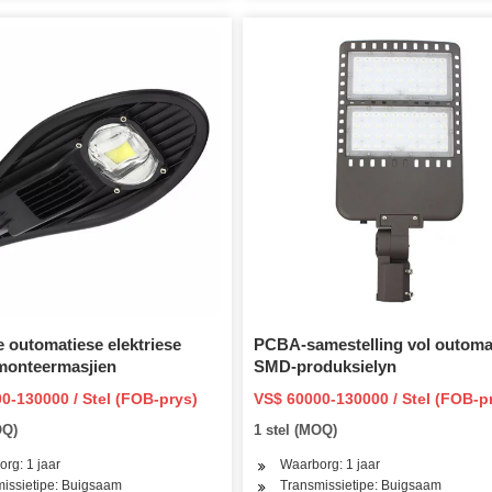
e outomatiese elektriese
PCBA-samestelling vol outoma
monteermasjien
SMD-produksielyn
0-130000 / Stel (FOB-prys)
VS$ 60000-130000 / Stel (FOB-p
OQ)
1 stel (MOQ)
rg: 1 jaar
Waarborg: 1 jaar
issietipe: Buigsaam
Transmissietipe: Buigsaam