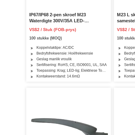
IP67/IP68 2-pen skroef M23
M23 L sk
Waterdigte 300V/35A LED-
samestel
strookverbindings
kragkabe
VS$2 / Stuk (FOB-prys)
VS$2 / S
100 stukke (MOQ)
100 stuk
Koppelvlaktipe: AC/DC
Koppel
Bedryfsfrekwensie: Hoëfrekwensie
Bedryf
Geslag manlik vroulik
Geslag
Sertifisering: RoHS, CE, ISO9001, UL, SAA
Sertif
Toepassing: Krag; LED-lig; Elektriese Toerusting
Toepas
Kontakweerstand: 14.6mΩ
Konta