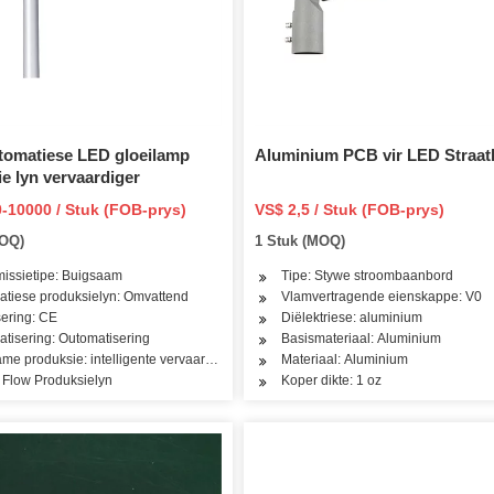
tomatiese LED gloeilamp
Aluminium PCB vir LED Straatl
e lyn vervaardiger
-10000 / Stuk (FOB-prys)
VS$ 2,5 / Stuk (FOB-prys)
MOQ)
1 Stuk (MOQ)
issietipe: Buigsaam
Tipe: Stywe stroombaanbord
tiese produksielyn: Omvattend
Vlamvertragende eienskappe: V0
isering: CE
Diëlektriese: aluminium
tisering: Outomatisering
Basismateriaal: Aluminium
me produksie: intelligente vervaardiging
Materiaal: Aluminium
 Flow Produksielyn
Koper dikte: 1 oz