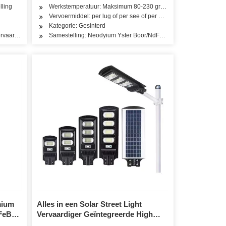
lling
Werkstemperatuur: Maksimum 80-230 grade Celsius
Vervoermiddel: per lug of per see of per Express
Kategorie: Gesinterd
ervaardiging
Samestelling: Neodyium Yster Boor/NdFeB Magneet
mium
Alles in een Solar Street Light
FeB
Vervaardiger Geïntegreerde High
Power Outdoor met Battery Street