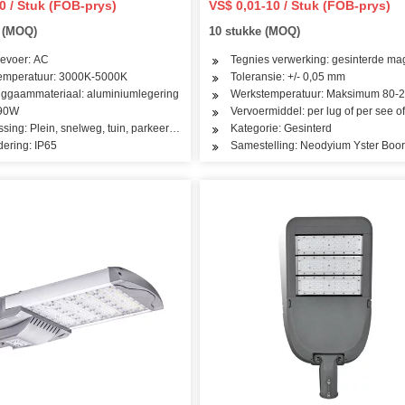
0 / Stuk (FOB-prys)
VS$ 0,01-10 / Stuk (FOB-prys)
e (MOQ)
10 stukke (MOQ)
evoer: AC
Tegnies verwerking: gesinterde ma
temperatuur: 3000K-5000K
Toleransie: +/- 0,05 mm
ggaammateriaal: aluminiumlegering
Werkstemperatuur: Maksimum 80-2
 90W
Vervoermiddel: per lug of per see o
sing: Plein, snelweg, tuin, parkeerterrein, strate, kruispaaie, tonnels, parkeerterrei
Kategorie: Gesinterd
dering: IP65
Samestelling: Neodyium Yster Bo