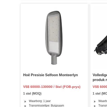
Hoë Presisie Selfoon Monteerlyn
Volledig
produk 
VS$ 60000-130000 / Stel (FOB-prys)
VS$ 6000
1 stel (MOQ)
1 stel (M
Waarborg: 1 jaar
Waarbo
Transmissietipe: Buigsaam
Transm