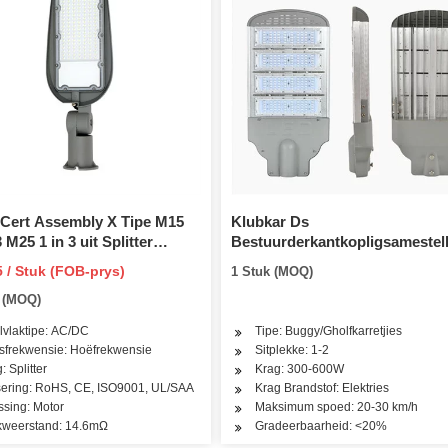
Cert Assembly X Tipe M15
Klubkar Ds
M25 1 in 3 uit Splitter
Bestuurderkantkopligsamestel
el Waterdigte Connector
5 / Stuk (FOB-prys)
1 Stuk (MOQ)
n vir Buite Tunnel Lig
e (MOQ)
pter Connector
vlaktipe: AC/DC
Tipe: Buggy/Gholfkarretjies
sfrekwensie: Hoëfrekwensie
Sitplekke: 1-2
: Splitter
Krag: 300-600W
isering: RoHS, CE, ISO9001, UL/SAA
Krag Brandstof: Elektries
sing: Motor
Maksimum spoed: 20-30 km/h
kweerstand: 14.6mΩ
Gradeerbaarheid: <20%