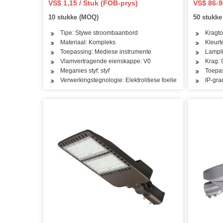
VS$ 1,15 / Stuk (FOB-prys)
VS$ 86-9
10 stukke (MOQ)
50 stukk
Tipe: Stywe stroombaanbord
Kragto
Materiaal: Kompleks
Kleur
Toepassing: Mediese instrumente
Lampli
Vlamvertragende eienskappe: V0
Krag:
Meganies styf: styf
Toepas
Verwerkingstegnologie: Elektrolitiese foelie
IP-gra