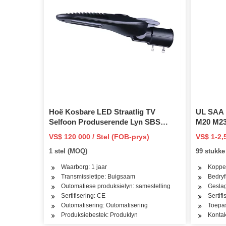
Hoë Kosbare LED Straatlig TV
UL SAA 
Selfoon Produserende Lyn SBS
M20 M23 
Vervaardiging Masjinerie
Kragkab
VS$ 120 000 / Stel (FOB-prys)
VS$ 1-2,
Samestelling Bron Outomatiese Vol
2/3/4 Pe
1 stel (MOQ)
99 stukk
gloeilamp vir en masjien
Kragada
Waarborg: 1 jaar
Koppel
Transmissietipe: Buigsaam
Bedryf
Outomatiese produksielyn: samestelling
Geslag
Sertifisering: CE
Sertif
Outomatisering: Outomatisering
Toepas
Produksiebestek: Produklyn
Konta