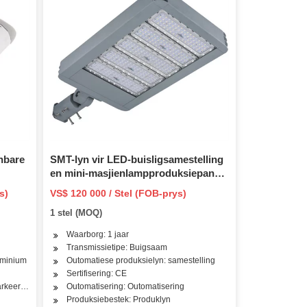
nbare
SMT-lyn vir LED-buisligsamestelling
en mini-masjienlampproduksiepaneel
Plafonstraat nie-standaard
s)
VS$ 120 000 / Stel (FOB-prys)
outomaties
1 stel (MOQ)
Waarborg: 1 jaar
Transmissietipe: Buigsaam
uminium
Outomatiese produksielyn: samestelling
Sertifisering: CE
arkeerterrein
Outomatisering: Outomatisering
Produksiebestek: Produklyn