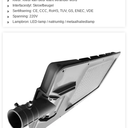
Kleur: Kleur kan deur klant verander word
Interfacestyl: Skroefbeugel
Sertifisering: CE, CCC, RoHS, TUV, GS, ENEC, VDE
Spanning: 220V
Lampbron: LED-lamp / natriumlig / metaalhaliedlamp