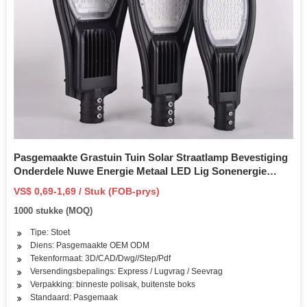
Pasgemaakte Grastuin Tuin Solar Straatlamp Bevestiging
Onderdele Nuwe Energie Metaal LED Lig Sonenergie
Stelsel Beugel vir Buiteluglamp
VS$ 0,69-1,69 / Stuk (FOB-prys)
1000 stukke (MOQ)
Tipe: Stoet
Diens: Pasgemaakte OEM ODM
Tekenformaat: 3D/CAD/Dwg//Step/Pdf
Versendingsbepalings: Express / Lugvrag / Seevrag
Verpakking: binneste polisak, buitenste boks
Standaard: Pasgemaak