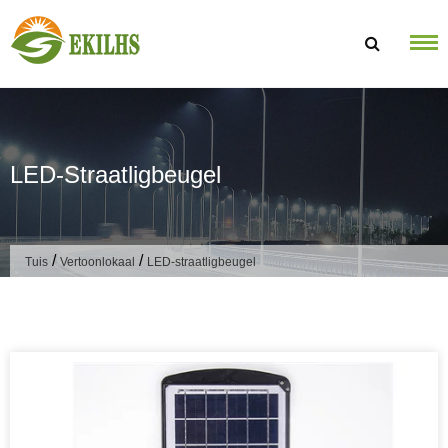
Slaan oor na inhoud
LED-Straatligbeugel
/
/
Tuis
Vertoonlokaal
LED-straatligbeugel