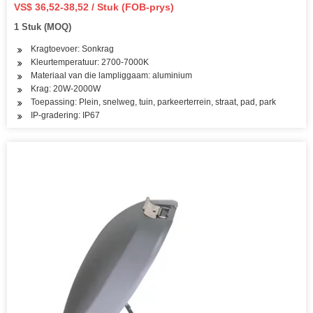
IP67 LED Straat Buitelug Waterdig Alles in Een Kamera
VS$ 36,52-38,52 / Stuk (FOB-prys)
COB SMD Muur Vloed Tuin Pad Lig
1 Stuk (MOQ)
Kragtoevoer: Sonkrag
Kleurtemperatuur: 2700-7000K
Materiaal van die lampliggaam: aluminium
Krag: 20W-2000W
Toepassing: Plein, snelweg, tuin, parkeerterrein, straat, pad, park
IP-gradering: IP67