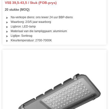
LED Straat Buitelugkamera COB Grasperk Tuin Muur
VS$ 39,5-43,5 / Stuk (FOB-prys)
Vloed Tuin Pad Ligte Fabriek
20 stukke (MOQ)
Na-verkope diens: ons lewer 24 uur BBP-diens
Waarborg: 2/3/5 jaar waarborg
Ligbron: LED-lamp
Materiaal van die lampliggaam: aluminium
Ligtipe: Sonkrag
Kleurtemperatuur: 2700-7000K