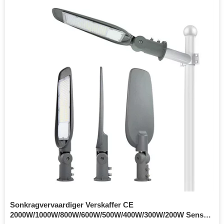
Sonkragvervaardiger Verskaffer CE
2000W/1000W/800W/600W/500W/400W/300W/200W Sensor