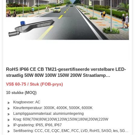
RoHS IP66 CE CB TM21-gesertifiseerde verstelbare LED-
straatlig 50W 80W 100W 150W 200W Straatlamp
Buiteluglig Slimbeheer met afstandbeheerstelsel
VS$ 60-75 / Stuk (FOB-prys)
10 stukke (MOQ)
Kragtoevoer: AC
Kleurtemperatuur: 3000K, 4000K, 5000K, 6000K
Lampliggaammateriaal: aluminiumlegering
Krag: 60W,70W,80W,100W,120W,150W,180W,200W,220W
IP-gradering: IP65, IP66, IP67
Sertifisering: CCC, CE, CQC, EMC, FCC, LVD, RoHS, SASO, Ies, SGS, Pv