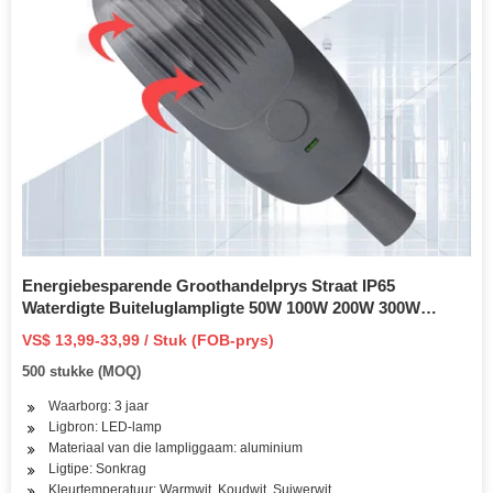
Energiebesparende Groothandelprys Straat IP65
Waterdigte Buiteluglampligte 50W 100W 200W 300W
Sonkrag-aangedrewe spreilig LED-vloedlig
VS$ 13,99-33,99 / Stuk (FOB-prys)
500 stukke (MOQ)
Waarborg: 3 jaar
Ligbron: LED-lamp
Materiaal van die lampliggaam: aluminium
Ligtipe: Sonkrag
Kleurtemperatuur: Warmwit, Koudwit, Suiwerwit