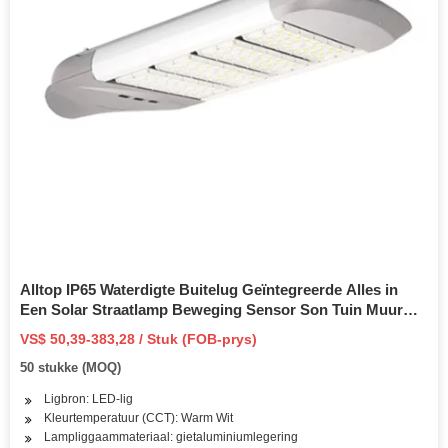
Alltop IP65 Waterdigte Buitelug Geïntegreerde Alles in
Een Solar Straatlamp Beweging Sensor Son Tuin Muur
Grasperk Lig Afstandbeheer Vloed Lig Hele LED Lig
VS$ 50,39-383,28 / Stuk (FOB-prys)
50 stukke (MOQ)
Ligbron: LED-lig
Kleurtemperatuur (CCT): Warm Wit
Lampliggaammateriaal: gietaluminiumlegering