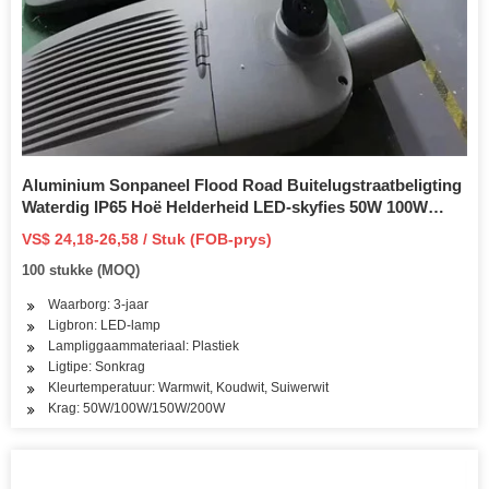
Aluminium Sonpaneel Flood Road Buitelugstraatbeligting
Waterdig IP65 Hoë Helderheid LED-skyfies 50W 100W
150W 200W Alles in een Solar Straatlig
VS$ 24,18-26,58 / Stuk (FOB-prys)
100 stukke (MOQ)
Waarborg: 3-jaar
Ligbron: LED-lamp
Lampliggaammateriaal: Plastiek
Ligtipe: Sonkrag
Kleurtemperatuur: Warmwit, Koudwit, Suiwerwit
Krag: 50W/100W/150W/200W