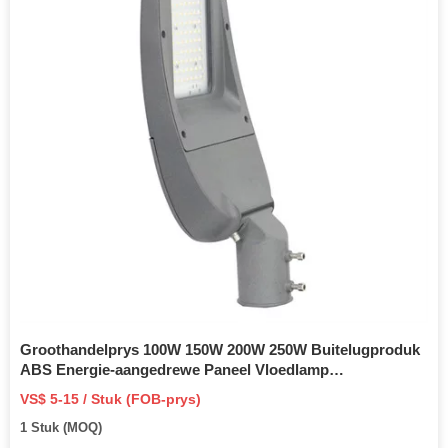
Groothandelprys 100W 150W 200W 250W Buitelugproduk
ABS Energie-aangedrewe Paneel Vloedlamp
Bewegingsensor Pad Buitelug Tuinmuur LED Alles in Een
VS$ 5-15 / Stuk (FOB-prys)
Solar Straatlig
1 Stuk (MOQ)