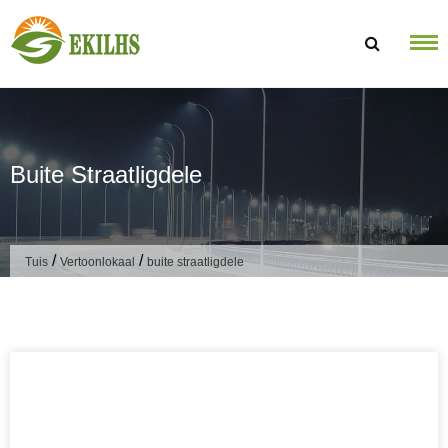
Slaan oor na inhoud
Buite Straatligdele
/
/
Tuis
Vertoonlokaal
buite straatligdele