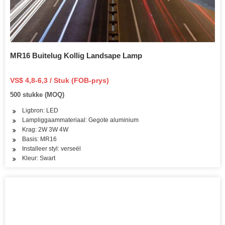
MR16 Buitelug Kollig Landsape Lamp
VS$ 4,8-6,3 / Stuk (FOB-prys)
500 stukke (MOQ)
Ligbron: LED
Lampliggaammateriaal: Gegote aluminium
Krag: 2W 3W 4W
Basis: MR16
Installeer styl: verseël
Kleur: Swart