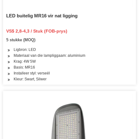
LED buitelig MR16 vir nat ligging
VS$ 2,8-4,3 / Stuk (FOB-prys)
5 stukke (MOQ)
Ligbron: LED
Materiaal van die lampliggaam: aluminium
Krag: 4W 5W
Basis: MR16
Installeer styl: verseël
Kleur: Swart, Silwer