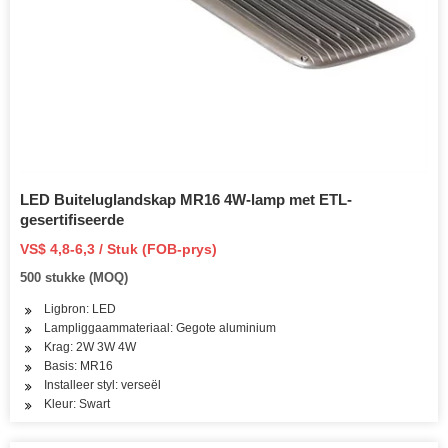
LED Buiteluglandskap MR16 4W-lamp met ETL-
gesertifiseerde
VS$ 4,8-6,3 / Stuk (FOB-prys)
500 stukke (MOQ)
Ligbron: LED
Lampliggaammateriaal: Gegote aluminium
Krag: 2W 3W 4W
Basis: MR16
Installeer styl: verseël
Kleur: Swart