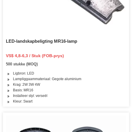
LED-landskapbeligting MR16-lamp
VS$ 4,8-6,3 / Stuk (FOB-prys)
500 stukke (MOQ)
Ligbron: LED
Lampliggaammateriaal: Gegote aluminium
Krag: 2W 3W 4W
Basis: MR16
Installeer styl: verseël
Kleur: Swart