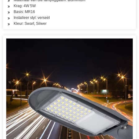
Materiaal van die lampliggaam: aluminium
Krag: 4W 5W
Basis: MR16
Installeer styl: verseël
Kleur: Swart, Silwer