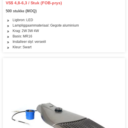
VS$ 4,8-6,3 / Stuk (FOB-prys)
500 stukke (MOQ)
Ligbron: LED
Lampliggaammateriaal: Gegote aluminium
Krag: 2W 3W 4W
Basis: MR16
Installeer styl: verseël
Kleur: Swart