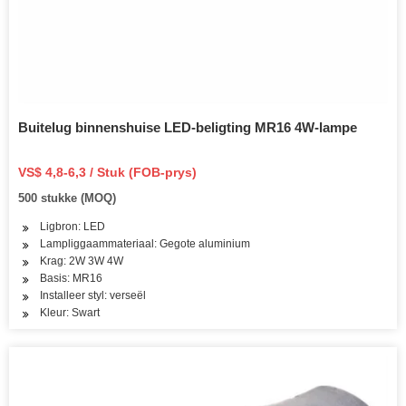
Buitelug binnenshuise LED-beligting MR16 4W-lampe
VS$ 4,8-6,3 / Stuk (FOB-prys)
500 stukke (MOQ)
Ligbron: LED
Lampliggaammateriaal: Gegote aluminium
Krag: 2W 3W 4W
Basis: MR16
Installeer styl: verseël
Kleur: Swart