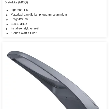
5 stukke (MOQ)
Ligbron: LED
Materiaal van die lampliggaam: aluminium
Krag: 4W 5W
Basis: MR16
Installeer styl: verseël
Kleur: Swart, Silwer