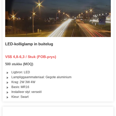
LED-kolliglamp in buitelug
VS$ 4,8-6,3 / Stuk (FOB-prys)
500 stukke (MOQ)
Ligbron: LED
Lampliggaammateriaal: Gegote aluminium
Krag: 2W 3W 4W
Basis: MR16
Installeer styl: verseël
Kleur: Swart