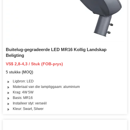
Buitelug-gegradeerde LED MR16 Kollig Landskap
Beligting
VS$ 2,8-4,3 / Stuk (FOB-prys)
5 stukke (MOQ)
Ligbron: LED
Materiaal van die lampliggaam: aluminium
Krag: 4W 5W
Basis: MR16
Installeer styl: verseël
Kleur: Swart, Silwer