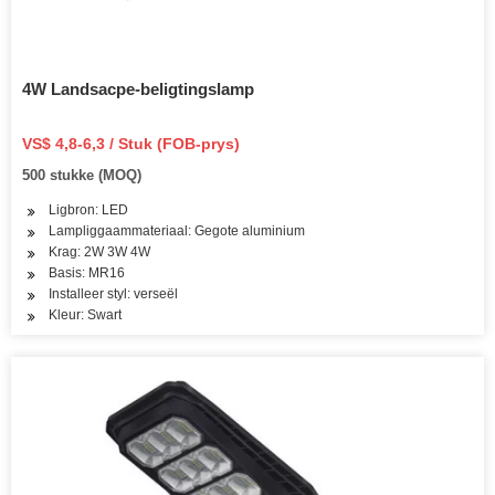
4W Landsacpe-beligtingslamp
VS$ 4,8-6,3 / Stuk (FOB-prys)
500 stukke (MOQ)
Ligbron: LED
Lampliggaammateriaal: Gegote aluminium
Krag: 2W 3W 4W
Basis: MR16
Installeer styl: verseël
Kleur: Swart