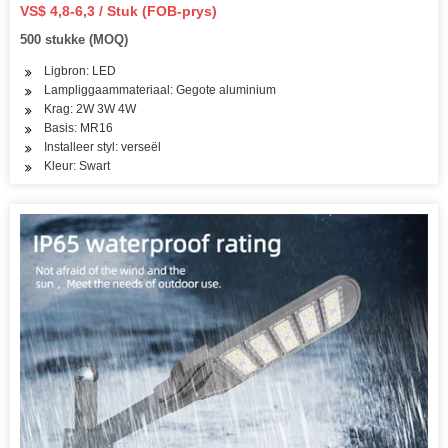
VS$ 4,8-6,3 / Stuk (FOB-prys)
500 stukke (MOQ)
Ligbron: LED
Lampliggaammateriaal: Gegote aluminium
Krag: 2W 3W 4W
Basis: MR16
Installeer styl: verseël
Kleur: Swart