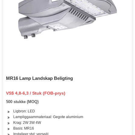
MR16 Lamp Landskap Beligting
VS$ 4,8-6,3 / Stuk (FOB-prys)
500 stukke (MOQ)
Ligbron: LED
Lampliggaammateriaal: Gegote aluminium
Krag: 2W 3W 4W
Basis: MR16
Installeer styl: verseël