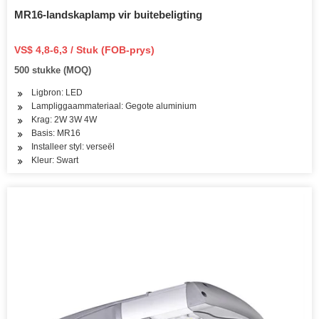
MR16-landskaplamp vir buitebeligting
VS$ 4,8-6,3 / Stuk (FOB-prys)
500 stukke (MOQ)
Ligbron: LED
Lampliggaammateriaal: Gegote aluminium
Krag: 2W 3W 4W
Basis: MR16
Installeer styl: verseël
Kleur: Swart