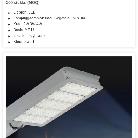
500 stukke (MOQ)
Ligbron: LED
Lampliggaammateriaal: Gegote aluminium
Krag: 2W 3W 4W
Basis: MR16
Installeer styl: verseël
Kleur: Swart