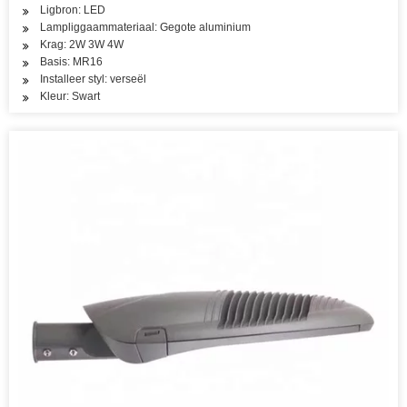
Ligbron: LED
Lampliggaammateriaal: Gegote aluminium
Krag: 2W 3W 4W
Basis: MR16
Installeer styl: verseël
Kleur: Swart