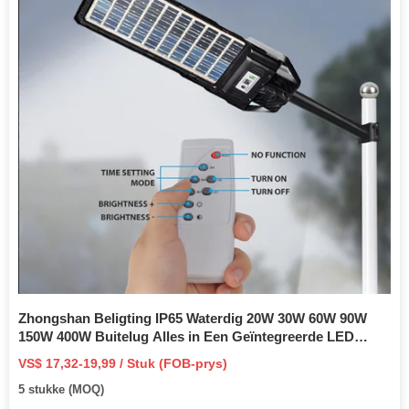
Zhongshan Beligting IP65 Waterdig 20W 30W 60W 90W
150W 400W Buitelug Alles in Een Geïntegreerde LED
Sonkrag Straatligte vir Klein Stadspadlamp
VS$ 17,32-19,99 / Stuk (FOB-prys)
5 stukke (MOQ)