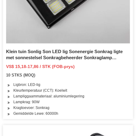
Klein tuin Sonlig Son LED lig Sonenergie Sonkrag ligte
met sonnestelsel Sonkragbeheerder Sonkraglamp
Sonvloedlig IP 65 Buitelugbeligting
VS$ 15,18-17,86 / STK (FOB-prys)
10 STKS (MOQ)
Ligbron: LED-lig
Kleurtemperatuur (CCT): Koelwit
Lampliggaammateriaal: aluminiumlegering
Lampkrag: 90W
Kragtoevoer: Sonkrag
Gemiddelde Lewe: 60000h