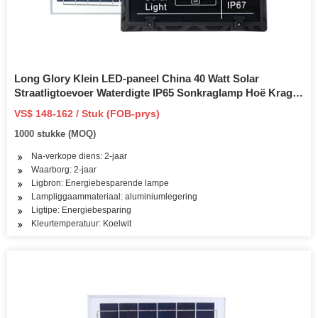
Long Glory Klein LED-paneel China 40 Watt Solar
Straatligtoevoer Waterdigte IP65 Sonkraglamp Hoë Krag
150W 200W 250W Buite sonkragligte LED Straatlig
VS$ 148-162 / Stuk (FOB-prys)
1000 stukke (MOQ)
Na-verkope diens: 2-jaar
Waarborg: 2-jaar
Ligbron: Energiebesparende lampe
Lampliggaammateriaal: aluminiumlegering
Ligtipe: Energiebesparing
Kleurtemperatuur: Koelwit