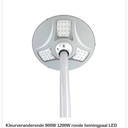
Kleurveranderende 800W 1200W ronde heiningpaal LED