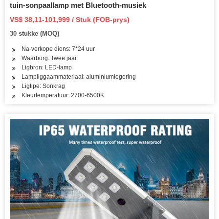
tuin-sonpaallamp met Bluetooth-musiek
VS$ 38,11-101,999 / Stuk (FOB-prys)
30 stukke (MOQ)
Na-verkope diens: 7*24 uur
Waarborg: Twee jaar
Ligbron: LED-lamp
Lampliggaammateriaal: aluminiumlegering
Ligtipe: Sonkrag
Kleurtemperatuur: 2700-6500K