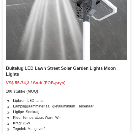
Buitelug LED Lawn Street Solar Garden Lights Moon
Lights
VS$ 55-74,3 / Stuk (FOB-prys)
100 stukke (MOQ)
Ligbron: LED-lamp
Lampliggaammateriaal: gietaluminium + rekenaar
Ligtipe: Sonkrag
Kleur Temperatuur: Warm Wit
Krag: ≤5W
Tegniek: Mat geverf