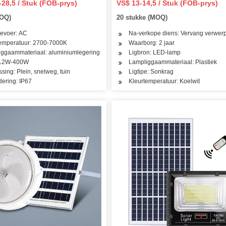
-28,5 / Stuk (FOB-prys)
VS$ 13-14,5 / Stuk (FOB-prys)
Solar LED Straatpadlig met
MOQ)
20 stukke (MOQ)
produksie
evoer: AC
Na-verkope diens: Vervang verwerp
temperatuur: 2700-7000K
Waarborg: 2 jaar
ggaammateriaal: aluminiumlegering
Ligbron: LED-lamp
 12W-400W
Lampliggaammateriaal: Plastiek
sing: Plein, snelweg, tuin
Ligtipe: Sonkrag
dering: IP67
Kleurtemperatuur: Koelwit