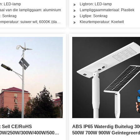
on: LED-lamp
Ligbron: LED-lamp
aal van die lampliggaam: aluminium
Lampliggaammateriaal: Plastiek
e: Sonkrag
Ligtipe: Sonkrag
emperatuur: suiwer wit, 6000K (dagligwaarskuwing)
Kleurtemperatuur: Koelwit
t Sell CE/RoHS
ABS IP65 Waterdig Buitelug 3
0W/250W/300W/400W/500W/600W/800W/1000W/1500W/
500W 700W 900W Geïntegreer
 Geïntegreerde IP67
Alles in Een LED Sonkrag Straa