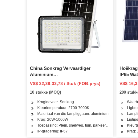
China Sonkrag Vervaardiger
Hoëkrag
Aluminium
IP65 Wa
2000/1000/800/600/500W/400/300/200/100W
Geïntegr
VS$ 32,38-33,78 / Stuk (FOB-prys)
VS$ 16,3
LED Sensor IP66 Straat Buitelug
Solar Str
10 stukke (MOQ)
200 stuk
Alles in Een Kamera ABS COB Muur
Vloed Tuinpad Lig
Kragtoevoer: Sonkrag
Waarbo
Kleurtemperatuur: 2700-7000K
Ligbr
Materiaal van die lampliggaam: aluminium
Lampli
Krag: 20W-1000W
Ligtip
Toepassing: Plein, snelweg, tuin, parkeerterrein, straat, pad,
Kleurt
IP-gradering: IP67
Krag: