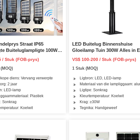
delprys Straat IP65
LED Buitelug Binnenshuise
te Buiteluglampligte 100W
Gloeilamp Tuin 300W Alles in 
0W 500W Sonkrag-
Solar Straatlig T8 Tube Downli
5 / Stuk (FOB-prys)
VS$ 100-200 / Stuk (FOB-prys)
we spreilig LED-vloedlig
COB Flood Highbay Light
e (MOQ)
1 Stuk (MOQ)
50W/60W/80W/90W/100W/120W
kope diens: Vervang verwerpte
Ligbron: LED, LED-lamp
rg: 2 jaar
Materiaal van die lampliggaam: al
on: LED-lamp
Ligtipe: Sonkrag
ggaammateriaal: Plastiek
Kleurtemperatuur: Koelwit
e: Sonkrag
Krag: ≥30W
emperatuur: Koelwit
Tegnika: Handgeweef