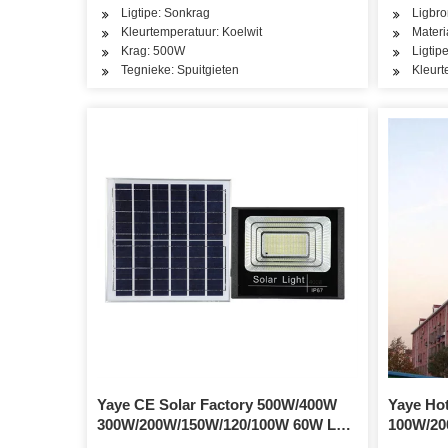
Ligtipe: Sonkrag
Ligbr
Kleurtemperatuur: Koelwit
Materi
Krag: 500W
Ligtip
Tegnieke: Spuitgieten
Kleurt
Yaye CE Solar Factory 500W/400W
Yaye Ho
300W/200W/150W/120/100W 60W LED
100W/20
Solar Street Road Muurtuinlig 3 jaar
COB SMD