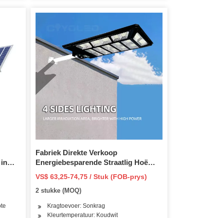
Fabriek Direkte Verkoop
in
Energiebesparende Straatlig Hoë
aatlig
Krag Buitelug Tuinweg 300W 400W
VS$ 63,25-74,75 / Stuk (FOB-prys)
500W Ontploffingsvaste
2 stukke (MOQ)
Geïntegreerde Alles in Een LED
Solar Straatlig
te
Kragtoevoer: Sonkrag
Kleurtemperatuur: Koudwit