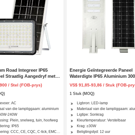
m Road Integreer IP65
Energie Geïntegreerde Paneel
l Straatlig Aangedryf met
Waterdigte IP65 Aluminium 30
e Battery Buiten Alles in
400W 500W Straatlig Alles in E
900 / Stel (FOB-prys)
VS$ 91,85-93,86 / Stuk (FOB-pry
 100W 150W 200W 300W
Buitelug LED Solar Straatlig
OQ)
1 Stuk (MOQ)
nkrag LED Straatlig
evoer: AC
Ligbron: LED-lamp
aal van die lampliggaam: aluminium
Materiaal van die lampliggaam: al
 60W-240W
Ligtipe: Sonkrag
sing: Plein, snelweg, tuin, hoofweg
Kleurtemperatuur: Verstelbaar
dering: IP65
Krag: ≥30W
isering: CCC, CE, CQC, C-tick, EMC, Energy Star, ETL, FCC, FDA, GOST, GS, LV
Beligtingstyd: 12 uur