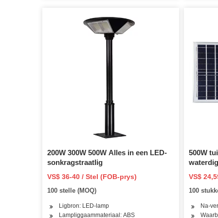
200W 300W 500W Alles in een LED-
500W tu
sonkragstraatlig
waterdig
afstand
VS$ 36-40 / Stel (FOB-prys)
VS$ 24,5
100 stelle (MOQ)
100 stuk
Ligbron: LED-lamp
Na-ver
Lampliggaammateriaal: ABS
Waarbo