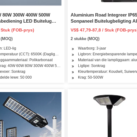
W 80W 300W 400W 500W
Aluminium Road Integreer IP6
sbediening LED Buitelug
Sonpaneel Buitelugbeligting Al
0W
te IP65 Solar Straatlig
Een 50W 100W 150W 200W 30
/ Stuk (FOB-prys)
VS$ 47,79-87,8 / Stuk (FOB-prys
500W Sonkrag LED Straatlig
e (MOQ)
2 stukke (MOQ)
n: LED-lig
Waarborg: 3-jaar
emperatuur (CCT): 6500K (Dagligwaarskuwing)
Ligbron: Energiebesparende lamp
ggaammateriaal: Polikarbonaat
Materiaal van die lampliggaam: al
rag: 40W 60W 80W 300W 400W 500W
Ligtipe: Sonkrag
evoer: Sonkrag
Kleurtemperatuur: Koudwit, Suiwer
delde lewe: 50 000
Krag: 50-500W