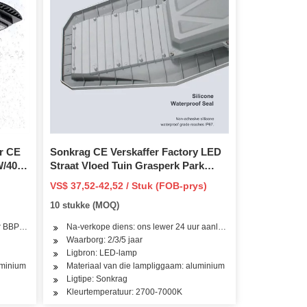
r CE
Sonkrag CE Verskaffer Factory LED
W/400W/300W/200W
Straat Vloed Tuin Grasperk Park
mera
Muur Paadjie Landskap Lig
VS$ 37,52-42,52 / Stuk (FOB-prys)
 Tuin
2500W/2000W/1500W/1200W/1000W/800W/600W/500W
10 stukke (MOQ)
r BBP-diens
Na-verkope diens: ons lewer 24 uur aanlyn diens
Waarborg: 2/3/5 jaar
Ligbron: LED-lamp
uminium
Materiaal van die lampliggaam: aluminium
Ligtipe: Sonkrag
Kleurtemperatuur: 2700-7000K