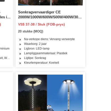
5
Sonkragvervaardiger CE
les in
2000W/1000W/600W/500W/400W/300W/200W
0W
LED Street Outdoor Sonar Flood
)
VS$ 37-38 / Stuk (FOB-prys)
Light Factory
20 stukke (MOQ)
Na-verkope diens: Vervang verwerpte
e
Waarborg: 2 jaar
uminium
Ligbron: LED-lamp
Lampliggaammateriaal: Plastiek
wit, Warmwit
Ligtipe: Sonkrag
Kleurtemperatuur: Koelwit