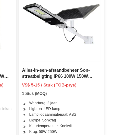
Alles-in-een-afstandbeheer Son-
0W
straatbeligting IP66 100W 150W
en
200W 300W 400W 500W Sonkrag-
s)
VS$ 5-15 / Stuk (FOB-prys)
bewegingsensorlig buitelug
1 Stuk (MOQ)
Waarborg: 2 jaar
uminium
Ligbron: LED-lamp
Lampliggaammateriaal: ABS
Ligtipe: Sonkrag
Kleurtemperatuur: Koelwit
D, PSE, REACH, RoHS, SAA, SASO, VDE
Krag: 50W-250W