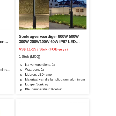
Sonkragvervaardiger 800W 500W
Een
300W 200W100W 60W IP67 LED
ght
Straat Buitelug Alles in Een SMD
VS$ 11-15 / Stuk (FOB-prys)
Muur Vloed Tuinweg Lig Fabriek
1 Stuk (MOQ)
/150W/200W/400W/500W
Verskaffer
Na-verkope diens: Ja
uminium, aluminium, aluminium
Waarborg: Ja
Ligbron: LED-lamp
Materiaal van die lampliggaam: aluminium
Ligtipe: Sonkrag
Kleurtemperatuur: Koelwit