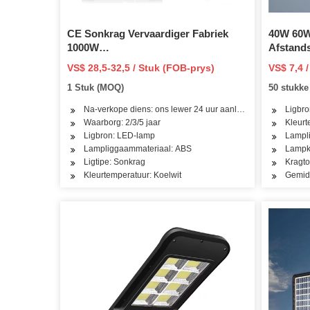
CE Sonkrag Vervaardiger Fabriek
40W 60
1000W
Afstand
800W/600W/500W/400W/300W/200W/150W/100W/5
Waterdig
VS$ 28,5-32,5 / Stuk (FOB-prys)
VS$ 7,4 
IP65LED Straat Buitelug/Binne
1 Stuk (MOQ)
50 stukk
Sensor Kamera Plafon Muur Vloed
Tuin Pad Lig
Na-verkope diens: ons lewer 24 uur aanlyn diens
Ligbro
Waarborg: 2/3/5 jaar
Kleurt
Ligbron: LED-lamp
Lampli
Lampliggaammateriaal: ABS
Lampk
Ligtipe: Sonkrag
Kragto
Kleurtemperatuur: Koelwit
Gemid