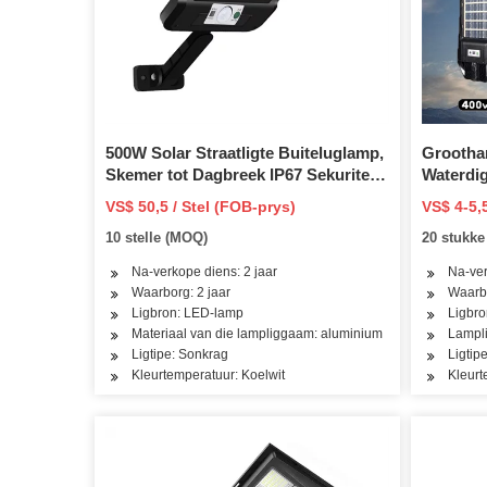
500W Solar Straatligte Buiteluglamp,
Groothan
Skemer tot Dagbreek IP67 Sekuriteit
Waterdig
LED Vloedlig met Afstandbeheer
200W 30
VS$ 50,5 / Stel (FOB-prys)
VS$ 4-5,
Monteerpaal en Beugel Tuin, Hof,
aangedre
10 stelle (MOQ)
20 stukk
Parkeerterrein
Na-verkope diens: 2 jaar
Na-ver
Waarborg: 2 jaar
Waarbo
Ligbron: LED-lamp
Ligbr
Materiaal van die lampliggaam: aluminium
Lampli
Ligtipe: Sonkrag
Ligtip
Kleurtemperatuur: Koelwit
Kleurt