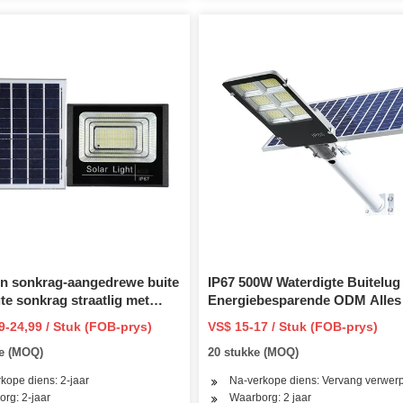
in sonkrag-aangedrewe buite
IP67 500W Waterdigte Buitelug
te sonkrag straatlig met
Energiebesparende ODM Alles 
beheer
Een Geïntegreerde Sonkrag Str
9-24,99 / Stuk (FOB-prys)
VS$ 15-17 / Stuk (FOB-prys)
ke (MOQ)
20 stukke (MOQ)
kope diens: 2-jaar
Na-verkope diens: Vervang verwerp
rg: 2-jaar
Waarborg: 2 jaar