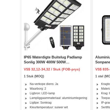
IP65 Waterdigte Buitelug Padlamp
Aluminiu
Sonlig 300W 400W 500W
Sonpanee
Geïntegreerde Alles in Een LED
Ingeboud
VS$ 32,12-34,32 / Stuk (FOB-prys)
VS$ 835-
Sonkrag Straatlig
Een 50W
1 Stuk (MOQ)
1 stel (M
500W So
Na-verkope diens: Ja
Kragto
Waarborg: 2
Materi
Ligbron: LED-lamp
Krag:
Lampliggaammateriaal: aluminiumlegering
Toepas
Ligtipe: Sonkrag
IP-gra
Kleurtemperatuur: suiwer wit
Sertif