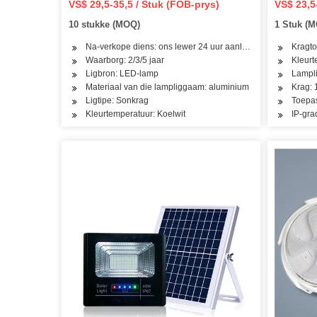
VS$ 29,5-35,5 / Stuk (FOB-prys)
VS$ 23,5
waarborg/Bewegingsensor+afstandbeheerder
Outdoor 
10 stukke (MOQ)
1 Stuk (
21 jaar 
Na-verkope diens: ons lewer 24 uur aanlyn diens
Kragto
Waarborg: 2/3/5 jaar
Kleur
Ligbron: LED-lamp
Lampli
Materiaal van die lampliggaam: aluminium
Krag:
Ligtipe: Sonkrag
Toepas
Kleurtemperatuur: Koelwit
IP-gra