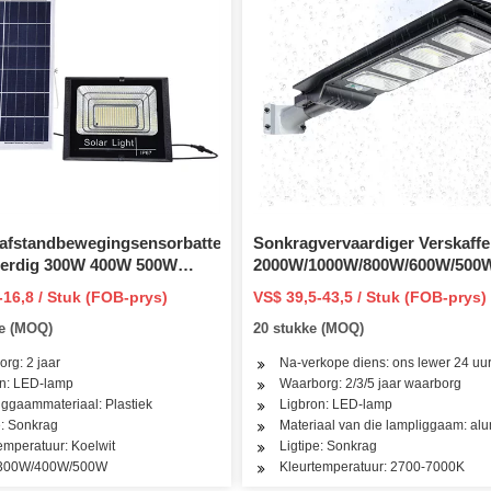
afstandbewegingsensorbattery
Sonkragvervaardiger Verskaffe
terdig 300W 400W 500W
2000W/1000W/800W/600W/500
eerde LED Alles in Een
Sensor LED Straat Buitelugka
-16,8 / Stuk (FOB-prys)
VS$ 39,5-43,5 / Stuk (FOB-prys)
aatlig
COB Grasperk Tuin Muur Vloed
ke (MOQ)
20 stukke (MOQ)
Pad Ligte Fabriek
rg: 2 jaar
Na-verkope diens: ons lewer 24 uu
on: LED-lamp
Waarborg: 2/3/5 jaar waarborg
ggaammateriaal: Plastiek
Ligbron: LED-lamp
e: Sonkrag
Materiaal van die lampliggaam: al
 park
emperatuur: Koelwit
Ligtipe: Sonkrag
 300W/400W/500W
Kleurtemperatuur: 2700-7000K