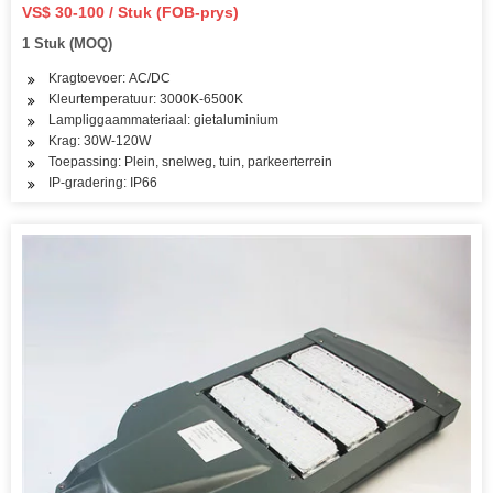
VS$ 30-100 / Stuk (FOB-prys)
1 Stuk (MOQ)
Kragtoevoer: AC/DC
Kleurtemperatuur: 3000K-6500K
Lampliggaammateriaal: gietaluminium
Krag: 30W-120W
Toepassing: Plein, snelweg, tuin, parkeerterrein
IP-gradering: IP66