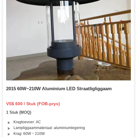
2015 60W~210W Aluminium LED Straatligliggaam
VS$ 600 / Stuk (FOB-prys)
1 Stuk (MOQ)
Kragtoevoer: AC
Lampliggaammateriaal: aluminiumlegering
Krag: 60W ~ 210W