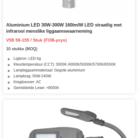
Aluminium LED 30W-300W 160lm/W LED straatlig met
infrarooi menslike liggaamswaarneming
VS$ 58-155 / Stuk (FOB-prys)
10 stukke (MOQ)
Ligbron: LED-lig
Kleurtemperatuur (CCT): 3000K /4000K/5000K/5700K/6500K
Lampliggaammateriaal: Gegote aluminium
Lampkrag: 50W-240W
Kragtoevoer: AC
Gemiddelde Lewe: >8000h