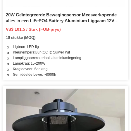
20W Geïntegreerde Bewegingsensor Meesverkopende
alles in een LiFePO4 Battery Aluminium Liggaam 12V
Sonkrag LED Straatlig
VS$ 101,5 / Stuk (FOB-prys)
10 stukke (MOQ)
Ligbron: LED-lig
Kleurtemperatuur (CCT): Suiwer Wit
Lampliggaammateriaal: aluminiumlegering
Lampkrag: 15-200W
Kragtoevoer: Sonkrag
Gemiddelde Lewe: >8000h