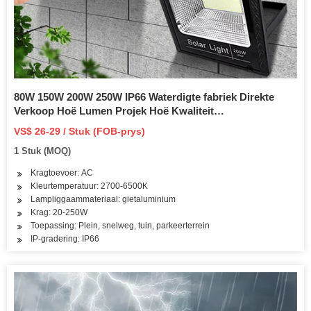
80W 150W 200W 250W IP66 Waterdigte fabriek Direkte
Verkoop Hoë Lumen Projek Hoë Kwaliteit
Energiebesparende LED Solar St Strip Tipe LED Straatlig
VS$ 26-29 / Stuk (FOB-prys)
Behuising Buitelug
1 Stuk (MOQ)
Kragtoevoer: AC
Kleurtemperatuur: 2700-6500K
Lampliggaammateriaal: gietaluminium
Krag: 20-250W
Toepassing: Plein, snelweg, tuin, parkeerterrein
IP-gradering: IP66