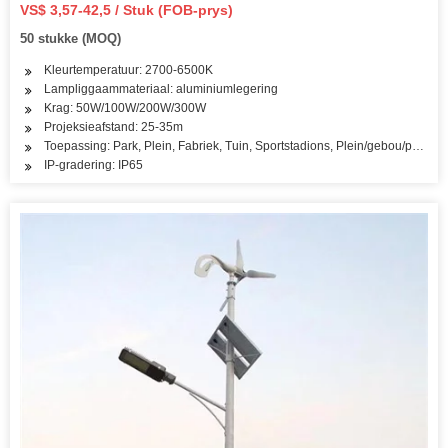
spreiligte LED 50W 100W 200W 300W Sonstraatlig
VS$ 3,57-42,5 / Stuk (FOB-prys)
50 stukke (MOQ)
Kleurtemperatuur: 2700-6500K
Lampliggaammateriaal: aluminiumlegering
Krag: 50W/100W/200W/300W
Projeksieafstand: 25-35m
Toepassing: Park, Plein, Fabriek, Tuin, Sportstadions, Plein/gebou/parkeer
IP-gradering: IP65