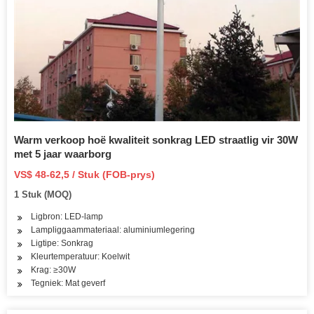
Warm verkoop hoë kwaliteit sonkrag LED straatlig vir 30W
met 5 jaar waarborg
VS$ 48-62,5 / Stuk (FOB-prys)
1 Stuk (MOQ)
Ligbron: LED-lamp
Lampliggaammateriaal: aluminiumlegering
Ligtipe: Sonkrag
Kleurtemperatuur: Koelwit
Krag: ≥30W
Tegniek: Mat geverf