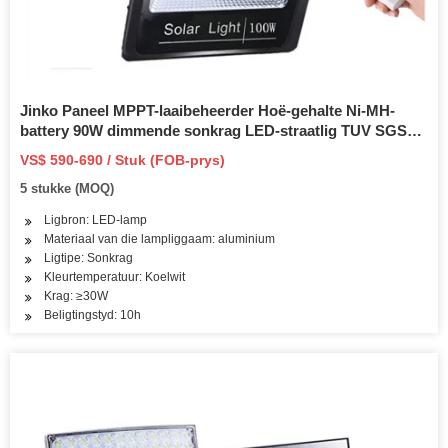
Jinko Paneel MPPT-laaibeheerder Hoë-gehalte Ni-MH-
battery 90W dimmende sonkrag LED-straatlig TUV SGS
BV Geïnspekteerde fabriek vir geïntegreerde alles in een
VS$ 590-690 / Stuk (FOB-prys)
lamp
5 stukke (MOQ)
Ligbron: LED-lamp
Materiaal van die lampliggaam: aluminium
Ligtipe: Sonkrag
Kleurtemperatuur: Koelwit
Krag: ≥30W
Beligtingstyd: 10h