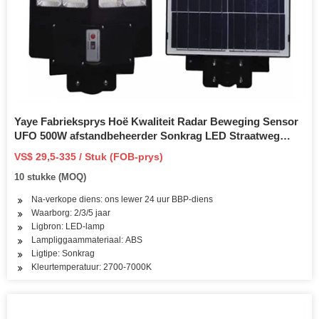
Yaye Fabrieksprys Hoë Kwaliteit Radar Beweging Sensor
UFO 500W afstandbeheerder Sonkrag LED Straatweg
Tuinpark Lig Buitelug Waterdig IP66 /1000 STKS Voorraad
VS$ 29,5-335 / Stuk (FOB-prys)
10 stukke (MOQ)
Na-verkope diens: ons lewer 24 uur BBP-diens
Waarborg: 2/3/5 jaar
Ligbron: LED-lamp
Lampliggaammateriaal: ABS
Ligtipe: Sonkrag
Kleurtemperatuur: 2700-7000K