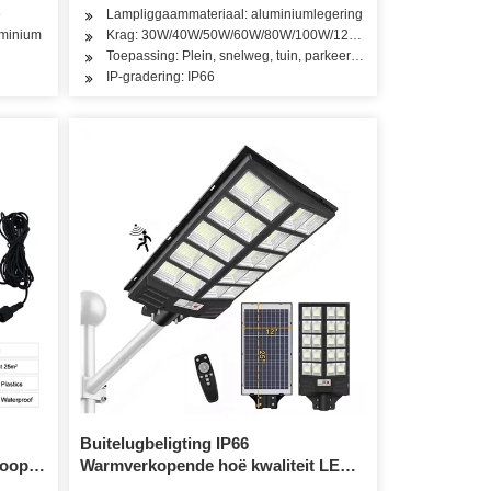
e
Lampliggaammateriaal: aluminiumlegering
uminium
Krag: 30W/40W/50W/60W/80W/100W/120W/150W/200W
Toepassing: Plein, snelweg, tuin, parkeerterrein
IP-gradering: IP66
Buitelugbeligting IP66
koop
Warmverkopende hoë kwaliteit LED-
it
sonkraglig