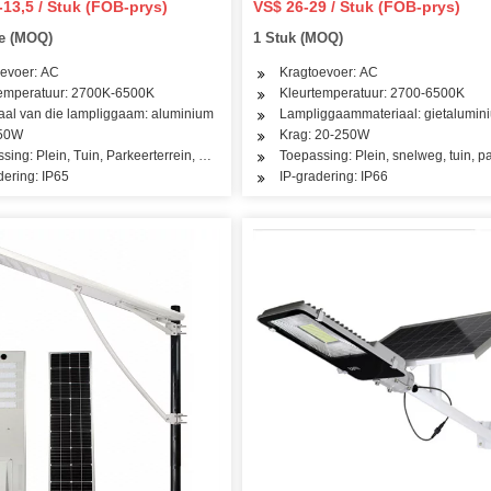
-13,5 / Stuk (FOB-prys)
VS$ 26-29 / Stuk (FOB-prys)
fsensor Sonkrag of Hoof
Energiebesparende LED Solar 
ke (MOQ)
1 Stuk (MOQ)
atlig
Strip Tipe LED Straatlig Behui
Buitelug
evoer: AC
Kragtoevoer: AC
temperatuur: 2700K-6500K
Kleurtemperatuur: 2700-6500K
aal van die lampliggaam: aluminium
Lampliggaammateriaal: gietalumin
 50W
Krag: 20-250W
sing: Plein, Tuin, Parkeerterrein, Pad, Werkswinkel
Toepassing: Plein, snelweg, tuin, p
dering: IP65
IP-gradering: IP66