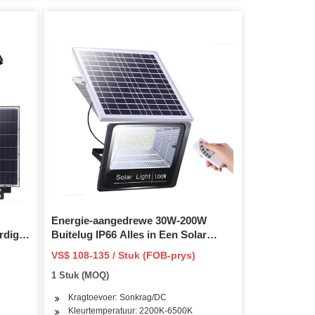
Energie-aangedrewe 30W-200W
rdigte
Buitelug IP66 Alles in Een Solar
ig met
Straatlig Geïntegreerde LED
VS$ 108-135 / Stuk (FOB-prys)
y en
Armatuur Vloed Tuin Pad Lig met
1 Stuk (MOQ)
Beweging Sensor vir Openbare
Beligting
Kragtoevoer: Sonkrag/DC
Kleurtemperatuur: 2200K-6500K