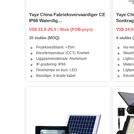
Yaye China Fabrieksvervaardiger CE
Yaye Ch
IP66 Waterdig
Sonkragv
1500/1000/800/600/500/400/300/250/200/150/100/50/
Verskaf
VS$ 22,5-26,5 / Stuk (FOB-prys)
VS$ 24,5
Outdoor Mini COB/SMD Solar LED
IP66 Wat
10 stukke (MOQ)
4 stukke
Vloedtonnellig
Grasper
Dekorat
Projeksieafstand: >35m
Na-ver
Kleurtemperatuur (CCT): Koelwit
Waarbo
Liggaamsmateriaal: Aluminium
Ligbr
IP-gradering: IP66
Materi
Gloeilampe en buis: LED
Ligtip
Basistipe: 3-drade kabel
Kleur