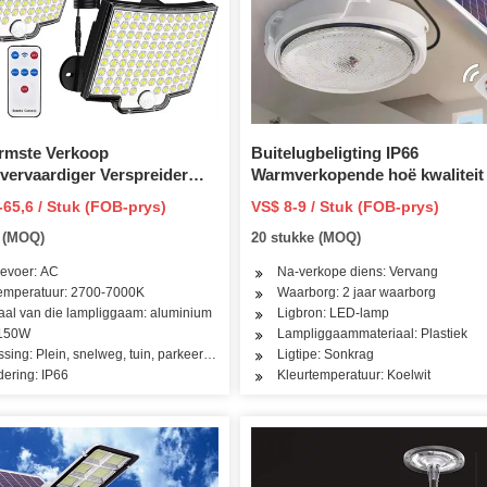
rmste Verkoop
Buitelugbeligting IP66
vervaardiger Verspreider
Warmverkopende hoë kwaliteit
fer Aluminium CE/RoHS
sonkraglig
-65,6 / Stuk (FOB-prys)
VS$ 8-9 / Stuk (FOB-prys)
W/150W Buitelug Waterdigte
e (MOQ)
20 stukke (MOQ)
nkrag LED Road Highway
aatlig
evoer: AC
Na-verkope diens: Vervang
temperatuur: 2700-7000K
Waarborg: 2 jaar waarborg
aal van die lampliggaam: aluminium
Ligbron: LED-lamp
 150W
Lampliggaammateriaal: Plastiek
sing: Plein, snelweg, tuin, parkeerterrein
Ligtipe: Sonkrag
dering: IP66
Kleurtemperatuur: Koelwit