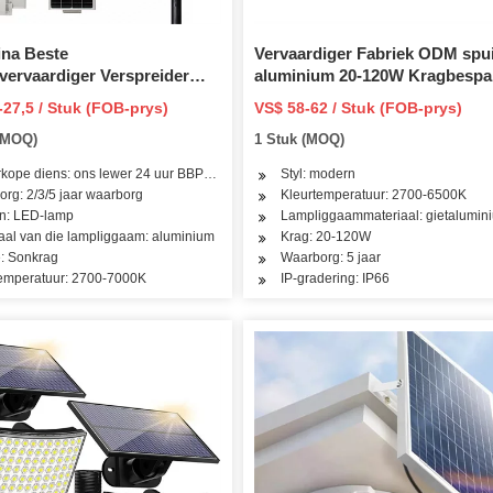
ina Beste
Vervaardiger Fabriek ODM spui
ervaardiger Verspreider
aluminium 20-120W Kragbespa
30/20/10W
fer Aluminium CE RoHS 50W
IP66 Lig Waterdigte Solar Post
-27,5 / Stuk (FOB-prys)
VS$ 58-62 / Stuk (FOB-prys)
erdigte Buitelug LED
LED Straatlig LED Tuin Lig
 (MOQ)
1 Stuk (MOQ)
k Tuinpad Landskap Muur
Behuising vir Park
iewe Lig
kope diens: ons lewer 24 uur BBP-diens
Styl: modern
rg: 2/3/5 jaar waarborg
Kleurtemperatuur: 2700-6500K
on: LED-lamp
Lampliggaammateriaal: gietalumin
aal van die lampliggaam: aluminium
Krag: 20-120W
e: Sonkrag
Waarborg: 5 jaar
temperatuur: 2700-7000K
IP-gradering: IP66