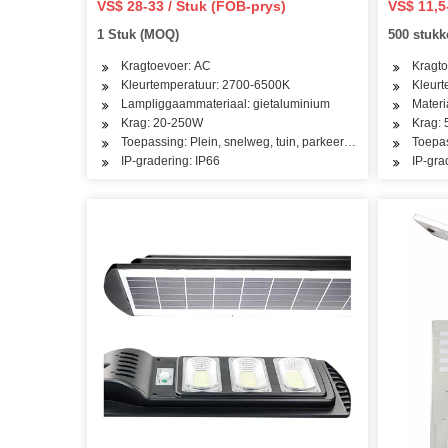
VS$ 28-33 / Stuk (FOB-prys)
VS$ 11,5
Solar Flood Light LED Straatlig
Tuinwer
1 Stuk (MOQ)
500 stuk
Behuising vir Park Vervaardiger
LED Stra
Kragtoevoer: AC
Kragto
Kleurtemperatuur: 2700-6500K
Kleur
Lampliggaammateriaal: gietaluminium
Materi
Krag: 20-250W
Krag:
Toepassing: Plein, snelweg, tuin, parkeerterrein
Toepas
IP-gradering: IP66
IP-gra