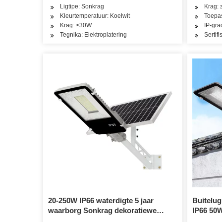
Ligtipe: Sonkrag
Krag:
Kleurtemperatuur: Koelwit
Toepas
Krag: ≥30W
IP-gra
Tegnika: Elektroplatering
Sertif
20-250W IP66 waterdigte 5 jaar
Buitelug
waarborg Sonkrag dekoratiewe
IP66 50
spuitgiet aluminium Smart Camrera
Sekurite