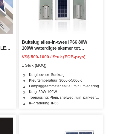
Buitelug alles-in-twee IP66 80W
 LED-
100W waterdigte skemer tot
dagbreek Sonpaneel PV-
VS$ 500-1000 / Stuk (FOB-prys)
energieaangedrewe
1 Stuk (MOQ)
vloedbuitelugkringtelevisie LED
pad-/tuin-/straatlig met litiumbattery
Kragtoevoer: Sonkrag
Kleurtemperatuur: 3000K-5000K
Lampliggaammateriaal: aluminiumlegering
Krag: 30W-100W
Toepassing: Plein, snelweg, tuin, parkeerterrein
IP-gradering: IP66