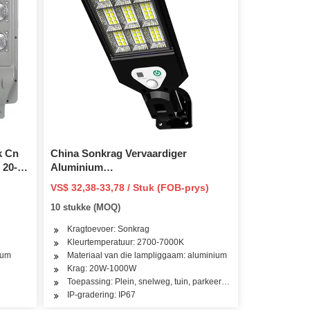
k Cn
China Sonkrag Vervaardiger
 20-
Aluminium
2000/1000/800/600/500W/400/300/200/100W
VS$ 32,38-33,78 / Stuk (FOB-prys)
uin
LED Sensor IP66 Straat Buitelug
10 stukke (MOQ)
Alles in Een Kamera ABS COB Muur
Vloed Tuinpad Lig
Kragtoevoer: Sonkrag
Kleurtemperatuur: 2700-7000K
ium
Materiaal van die lampliggaam: aluminium
Krag: 20W-1000W
Toepassing: Plein, snelweg, tuin, parkeerterrein, straat, pad, par
IP-gradering: IP67