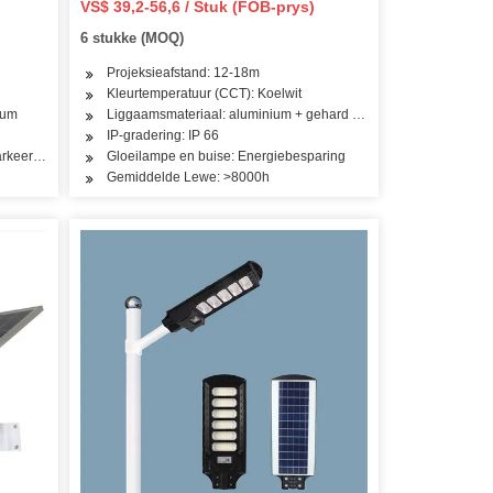
VS$ 39,2-56,6 / Stuk (FOB-prys)
St
6 stukke (MOQ)
sing
Projeksieafstand: 12-18m
Kleurtemperatuur (CCT): Koelwit
ium
Liggaamsmateriaal: aluminium + gehard glas
IP-gradering: IP 66
arkeerterrein
Gloeilampe en buise: Energiebesparing
Gemiddelde Lewe: >8000h