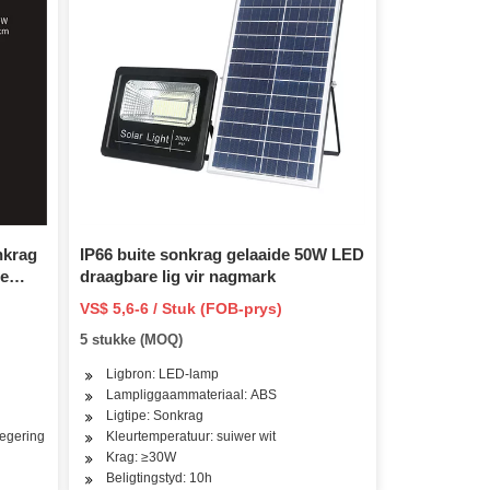
nkrag
IP66 buite sonkrag gelaaide 50W LED
te
draagbare lig vir nagmark
sarea
VS$ 5,6-6 / Stuk (FOB-prys)
en
5 stukke (MOQ)
Ligbron: LED-lamp
Lampliggaammateriaal: ABS
Ligtipe: Sonkrag
egering
Kleurtemperatuur: suiwer wit
Krag: ≥30W
Beligtingstyd: 10h