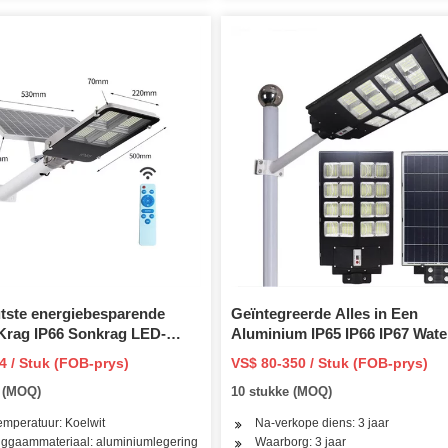
tste energiebesparende
Geïntegreerde Alles in Een
 Krag IP66 Sonkrag LED-
Aluminium IP65 IP66 IP67 Wate
Buiteweg Tuin LED Son Straatl
4 / Stuk (FOB-prys)
VS$ 80-350 / Stuk (FOB-prys)
Bewegingsensor Litium Batter
e (MOQ)
10 stukke (MOQ)
Paneel
emperatuur: Koelwit
Na-verkope diens: 3 jaar
ggaammateriaal: aluminiumlegering
Waarborg: 3 jaar