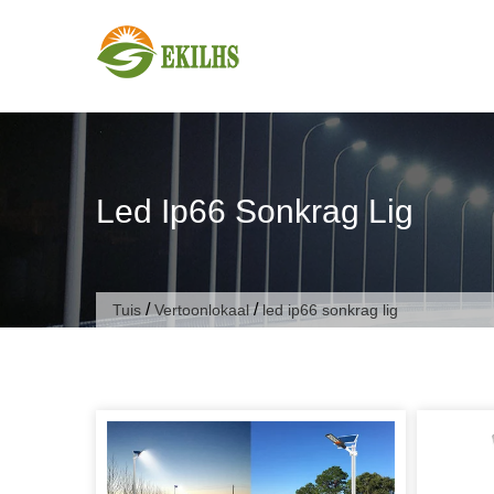
Slaan oor na inhoud
Led Ip66 Sonkrag Lig
/
/
Tuis
Vertoonlokaal
led ip66 sonkrag lig