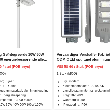
ag Geïntegreerde 10W 60W
Vervaardiger Verskaffer Fabrie
6 energiebesparende alles
ODM OEM spuitgiet aluminium
sonkrag-aangedrewe LED-
120W Kragbesparing IP66 Lig
0 / stel (FOB-prys)
VS$ 58-60 / Stuk (FOB-prys)
Waterdigte Sonkrag Post Top T
MOQ)
1 Stuk (MOQ)
Lig Behuising LED Straatlig
rg: 3 jaar
Styl: modern
on: LED-lamp
Kleurtemperatuur: 2700-6500K
ggaammateriaal: aluminiumlegering
Lampliggaammateriaal: gietalumin
e: Energiebesparing
Krag: 20-120W
temperatuur: 3000-6000K
Waarborg: 5 jaar
 10W 30W 40W 60W 100W 120W
IP-gradering: IP66