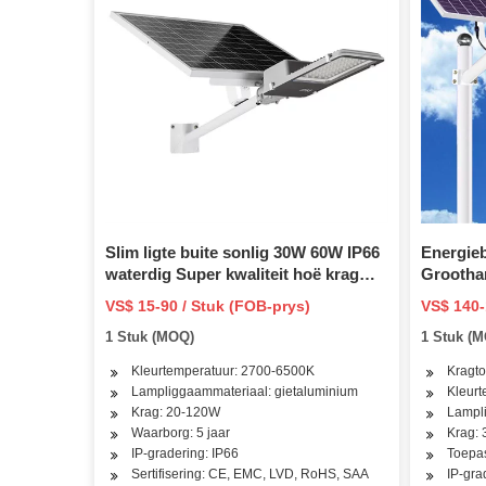
Slim ligte buite sonlig 30W 60W IP66
Energie
waterdig Super kwaliteit hoë krag
Grootha
Perfekte prys LED straatlig met
100W Ar
VS$ 15-90 / Stuk (FOB-prys)
VS$ 140-
gehard glas lampbehuising
sonkrags
1 Stuk (MOQ)
1 Stuk (
bewegin
Kleurtemperatuur: 2700-6500K
Kragto
Lampliggaammateriaal: gietaluminium
Kleur
Krag: 20-120W
Lampli
Waarborg: 5 jaar
Krag:
IP-gradering: IP66
Toepas
Sertifisering: CE, EMC, LVD, RoHS, SAA
IP-gra