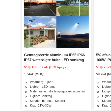
Geïntegreerde aluminium IP65 IP66
5% afsl
IP67 waterdigte buite LED sonkrag
100W IP6
straatlig met bewegingsensor
in een 
VS$ 100 / Stuk (FOB-prys)
VS$ 20-3
litiumbattery en sonpaneel
straatlig
1 Stuk (MOQ)
50 stel (
Waarborg: 3 jaar
Waarbo
Ligbron: LED-lamp
Ligbr
Materiaal van die lampliggaam: aluminium
Lampli
Ligtipe: Sonkrag
Ligtip
Kleurtemperatuur: Koelwit
Kleur
Krag: 21W-30W
Krag: