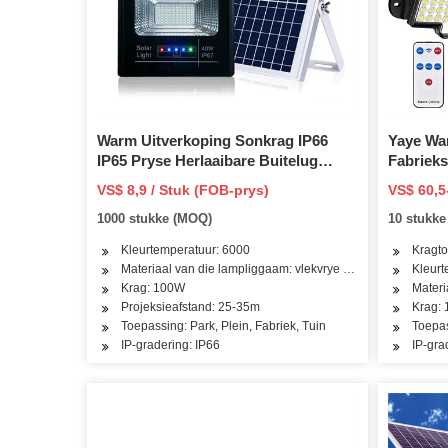
Warm Uitverkoping Sonkrag IP66
Yaye Wa
IP65 Pryse Herlaaibare Buitelug
Fabrieks
vloedlig 50W 100W LED vloedligte
Verskaf
VS$ 8,9 / Stuk (FOB-prys)
VS$ 60,5
50W/100
1000 stukke (MOQ)
10 stukk
IP66 So
Park Str
Kleurtemperatuur: 6000
Kragto
Materiaal van die lampliggaam: vlekvrye staal
Kleur
Krag: 100W
Materi
Projeksieafstand: 25-35m
Krag:
Toepassing: Park, Plein, Fabriek, Tuin
Toepas
IP-gradering: IP66
IP-gra