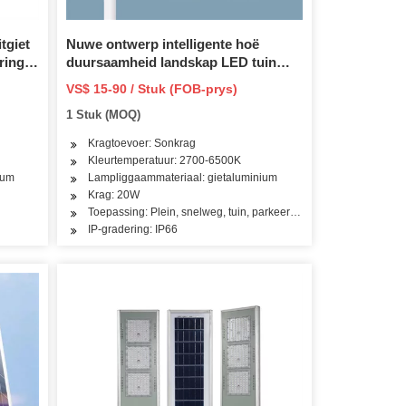
tgiet
Nuwe ontwerp intelligente hoë
ring
duursaamheid landskap LED tuin
 Top
sonkrag IP66 waterdigte buite LED
VS$ 15-90 / Stuk (FOB-prys)
straatlig met kamera
1 Stuk (MOQ)
Kragtoevoer: Sonkrag
Kleurtemperatuur: 2700-6500K
ium
Lampliggaammateriaal: gietaluminium
Krag: 20W
Toepassing: Plein, snelweg, tuin, parkeerterrein
IP-gradering: IP66