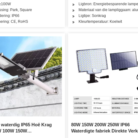
 ≥100W
Ligbron: Energiebesparende lamp
sing: Park, Square
Materiaal van die lampliggaam: al
dering: IP66
Ligtipe: Sonkrag
isering: CE, RoHS
Kleurtemperatuur: Koelwit
 waterdig IP65 Hoë Krag
80W 150W 200W 250W IP66
W 100W 150W
Waterdigte fabriek Direkte Ver
itsbeligting LED Padlamp
Hoë Lumen Projek Hoë Kwalite