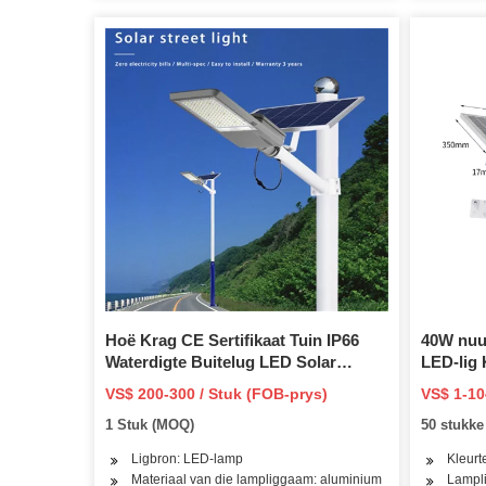
Hoë Krag CE Sertifikaat Tuin IP66
40W nuu
Waterdigte Buitelug LED Solar
LED-lig
Straatlig
straatlig
VS$ 200-300 / Stuk (FOB-prys)
VS$ 1-10
1 Stuk (MOQ)
50 stukk
Ligbron: LED-lamp
Kleurt
Materiaal van die lampliggaam: aluminium
Lampli