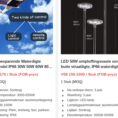
besparende Waterdigte
LED 50W ontploffingsvaste so
ndel IP66 30W 50W 60W 80W
buite straatligte, IP66 waterdig
mature LED-
skemer tot dagbreek Veiligheid
170 / Stuk (FOB-prys)
VS$ 150-1000 / Stuk (FOB-prys)
traatlig Sontuinlig met
lig 4000K 7000 Lumen vir olie- 
MOQ)
1 Stuk (MOQ)
gsensor CE en RoHS
gasaanleg buitebeligting.
evoer: Sonkrag
Na-verkope diens: 3 jaar
temperatuur: 3000-6500K
Waarborg: 3 jaar
ggaammateriaal: aluminiumlegering
Ligbron: LED-lamp
 30-100W
Lampliggaammateriaal: aluminiuml
sing: Plein, snelweg, tuin, parkeerterrein
Ligtipe: Sonkrag
dering: IP66
Kleurtemperatuur: 3000K-6500K