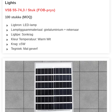
Lights
VS$ 55-74,3 / Stuk (FOB-prys)
100 stukke (MOQ)
Ligbron: LED-lamp
Lampliggaammateriaal: gietaluminium + rekenaar
Ligtipe: Sonkrag
Kleur Temperatuur: Warm Wit
Krag: ≤5W
Tegniek: Mat geverf