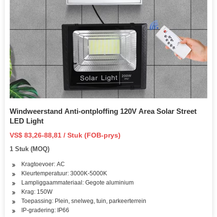
Windweerstand Anti-ontploffing 120V Area Solar Street
LED Light
VS$ 83,26-88,81 / Stuk (FOB-prys)
1 Stuk (MOQ)
Kragtoevoer: AC
Kleurtemperatuur: 3000K-5000K
Lampliggaammateriaal: Gegote aluminium
Krag: 150W
Toepassing: Plein, snelweg, tuin, parkeerterrein
IP-gradering: IP66